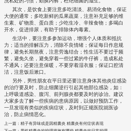
洗私处的习惯，勤换内裤，杜绝细菌的滋生。
其次，是饮食上要注意多吃清淡、易消化食物，保证
大便的通常；多吃新鲜的瓜果蔬菜，注意补充足够的维
生素、矿物质、蛋白质；少吃生冷、辛辣食物；多喝白
开水，促进排尿，有助于排除体内毒素。
生活中，要注意多参加运动，增强个人体质和抵抗
力；适当的排解压力，消除不良情绪；保证每日作息规
律，避免长期熬夜，注意劳逸结合；性生活不要过于频
繁，避免久坐，避免穿着一些过紧的牛仔裤，造成私处
不通风；还要注意保暖，不要穿着湿衣服；保证口腔清
洁，注意饭后漱口。
另外，男性朋友在平日里还要注意身体其他炎症感染
的治疗要及时，防止细菌逆行引起其他部位感染，如：
上呼吸道感染、腹泻、前列腺炎都要及时的诊治。建议
大家多去了解一些疾病的患病原因，以做好预防工作，
一旦发现有类似的疾病症状，及时到正规医院就医诊
治，防止病情恶化。
上一篇：
精子有异味或是因精囊炎 精囊炎有何症状表现
下一篇：
男性精囊炎的护理措施有哪些 精囊炎的日常护理