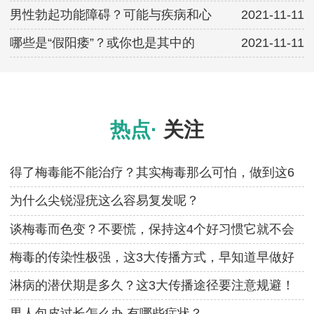
男性勃起功能障碍？可能与疾病和心
2021-11-11
哪些是“假阳痿”？或你也是其中的
2021-11-11
热点·
关注
得了梅毒能不能治疗？其实梅毒那么可怕，做到这6
点可治愈
为什么尖锐湿疣这么容易复发呢？
谈梅毒而色变？不要慌，保持这4个好习惯它就不会
缠上你！
梅毒的传染性极强，这3大传播方式，早知道早做好
防范！
淋病的潜伏期是多久？这3大传播途径要注意规避！
男人包皮过长怎么办 有哪些症状？