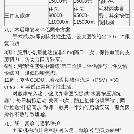
15000元
16000元
销65%
耗材丙类自
住院
住院
90000-
95000-
三件套假体
费，其余按住
110000元
115000元
院比例
八、术后康复与伴侣同步方案
手术成功≠即刻恢复性生活。云大医院给出“3-6-12”康
复口诀：
3周：服用小剂量他达拉非5 mg隔日一次，保持血管内皮
剪切力，防吻合口再狭窄。
6周：启动“性感集中训练”第二阶段，伴侣参与非性交愉
悦练习，降低期望焦虑。
12周：复查CDDU，若收缩期峰值流速（PSV）>30
cm/s，可尝试正常频率性生活。
对假体植入者，锦欣九洲医院提供“水囊按压训练
器”，每日模拟启动-关闭10次，防止缸体包膜挛缩；同
时推送“伴侣同步”微课，教另一半如何启动泵阀，避免因
操作不熟导致尴尬。
九、线上复诊与隐私保护
五家机构均开通互联网医院，就诊号与病历采用“一