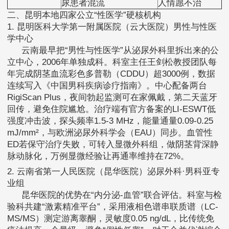
尿患者混流
人情愿不治
二、昆明本地四家公立“性医学”硬核机构
1. 昆明医科大学第一附属医院（云大医院）男性与性医
学中心
云南最早把“男性与性医学”从泌尿外科里拆出来的公
立中心，2006年单独成科。科室主任王剑松教授团队每
年完成阴茎血流彩色多普勒（CDDU）超3000例，数据
连续写入《中国男科疾病诊疗指南》。中心配备两台
RigiScan Plus，夜间勃起监测可在家佩戴，第二天蓝牙
回传，避免住院尴尬。治疗端有官方备案的LI-ESWT低
强度冲击波，探头频率1.5-3 MHz，能量通量0.09-0.25
mJ/mm²，与欧洲泌尿外科学会（EAU）同步。血管性
ED若保守治疗失败，可转入显微外科组，做阴茎背深静
脉动脉化，万例显微经验让再通率维持在72%。
2. 云南省第一人民医院（昆华医院）泌尿外科·男科亚专
业组
昆华医院的优势在“内分泌-血管”联合评估。科室与检
验科共建“激素精准平台”，采用液相色谱串联质谱（LC-
MS/MS）测定游离睾酮，灵敏度0.05 ng/dL，比传统免