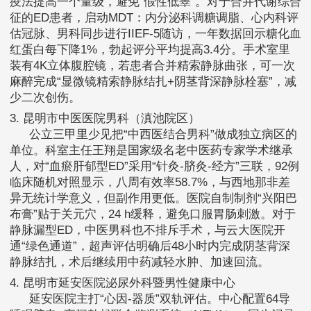
疫法提高一个量级，避免“假性低睾”。对于合并代谢综合
征的ED患者，启动MDT：内分泌科调糖调脂、心内科评
估冠脉、男科同步进行IIEF-5随访，一年数据回示糖化血
红蛋白每下降1%，勃起评分平均提高3.4分。手术室里
装有4K立体腹腔镜，若患者合并精索静脉曲张，可一次
麻醉完成“显微镜精索静脉结扎+阴茎背深静脉栓塞”，减
少二次创伤。
3. 昆明市中医医院男科（滇池院区）
公立三甲里少见把“中西医结合男科”做成独立病区的
单位。科室主任王翔是国家级名老中医药专家学术继承
人，对“血瘀肝郁型ED”采用“针灸-脐灸-经方”三联，92例
临床随机对照显示，八周有效率58.7%，与西地那非差
异无统计学意义，但副作用更低。医院自制制剂“兴阳巴
布膏”贴于关元穴，24 h缓释，避免口服胃肠刺激。对于
静脉漏型ED，中医男科也不排斥手术，与云大医院开
通“绿色通道”，超声评估明确后48小时内完成阴茎背深
静脉结扎，术后继续用中药减轻水肿、加速回流。
4. 昆明市延安医院泌尿外科暨男性健康中心
延安医院主打“心因-器质”双轨评估。中心配置64导