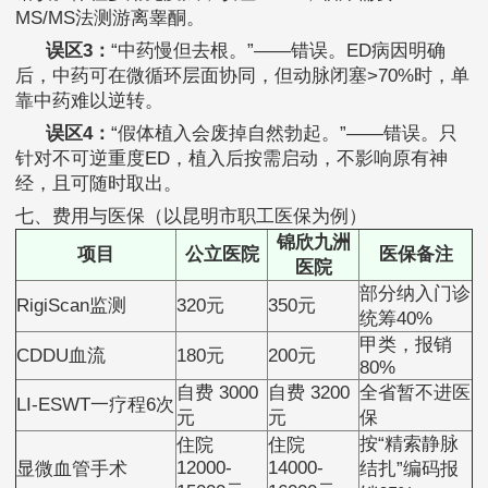
MS/MS法测游离睾酮。
误区3：
“中药慢但去根。”——错误。ED病因明确
后，中药可在微循环层面协同，但动脉闭塞>70%时，单
靠中药难以逆转。
误区4：
“假体植入会废掉自然勃起。”——错误。只
针对不可逆重度ED，植入后按需启动，不影响原有神
经，且可随时取出。
七、费用与医保（以昆明市职工医保为例）
锦欣九洲
项目
公立医院
医保备注
医院
部分纳入门诊
RigiScan监测
320元
350元
统筹40%
甲类，报销
CDDU血流
180元
200元
80%
自费 3000
自费 3200
全省暂不进医
LI-ESWT一疗程6次
元
元
保
按“精索静脉
住院
住院
12000-
14000-
显微血管手术
结扎”编码报