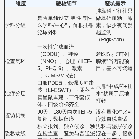
维度
硬核细节
避坑提示
挂靠科室往往只
是否单独设立“男性与性
做基础血糖、激
学科分组
医学科/中心”，而非挂靠
素，缺少夜间勃
泌尿外科
起监测
（RigiScan）
一次性完成血流
（CDDU）、神经
若医院把“前列
检查闭环
（NNO）、心理（IIEF-
腺液”当万能项
5、PHQ-9）、激素
目，基本可绕道
（LC-MS/MS法）
口服PDE5i→低强度冲击
只靠“中成药+挂
波（LI-ESWT）→阴茎血
治疗分层
水”就属于原地
管显微重建→三件套假
打转
体，四级阶梯齐全
90天、180天两次IIEF-5
没有量化对比=
随访机制
复评，数据留痕
疗效自说自话
独立报到、独立候诊、独
男科与泌尿候诊
隐私动线
立检查室，避免与普通泌
混在一起，很多