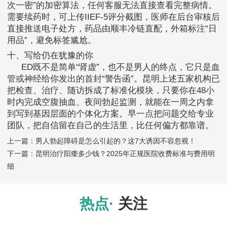
次一密”的加密算法，任何客服无法直接查看完整病情。
需要续药时，可上传IIEF-5评分截图，医师在后台审核后
直接推送电子处方，药品由顺丰冷链直配，外箱标注“日
用品”，避免标签尴尬。
十、写给仍在犹豫的你
ED既不是简单“肾虚”，也不是男人的终点，它只是血
管或神经给你发出的首封“警告函”。昆明上述五家机构已
把检查、治疗、随访拆成了标准化模块，只要你在48小
时内完成空腹抽血、夜间勃起监测，就能在一周之内拿
到写到基因层面的个体化方案。早一点把问题交给专业
团队，把自信留在自己的生活里，比任何偏方都靠谱。
上一篇：
男人勃起障碍是怎么引起的？这7大诱因不容忽视！
下一篇：
昆明治疗阳痿多少钱？2025年正规医院收费标准与费用明
细
热点·
关注