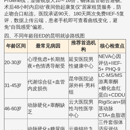
Prolene线，显微镜放大10～16倍，确保血管吻合通畅。
术后48小时内启动“夜间勃起康复仪”居家租赁服务，防
止吻合口粘连。医院承诺90天、180天两次免费IIEF-5复
评，数据上传云端，患者手机即可查看曲线变化，避
免“自我感受”偏差。
四、不同年龄段ED的昆明就诊路线图
推荐首选机
年龄区间
最常见病因
核心检查点
构
NEVA心因
心理焦虑+长期熬
延安医院男
20-30岁
评估+IIEF-
夜+色情诱导耐受
性健康中心
5+ PHQ-9
LC-MS/MS
昆华医院泌
游离睾酮
代谢综合征+血管
31-45岁
尿外科·男科
+糖化血红
内皮损伤
组
蛋白+CDDU
云大医院男
RigiScan+阴
动脉硬化+睾酮缺
46-60岁
性与性医学
茎动脉
乏
中心
CTA+血脂谱
三件套假体
动脉硬化+糖尿病
云南锦欣九
适应评估