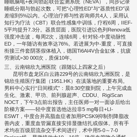
睡眠脑电+夜间勃起联合监测系统（NEVA），同步记录
睡眠分期与勃起次数，可把“心理性ED”与“器质性ED”误
差缩到5%以内。心理治疗师与性咨询师共4人，采用认
知行为疗法（CBT）联合性感集中训练，疗程6周，IIEF-
5平均提升7.3分。器质层面，医院引进以色列Renova低
强度冲击波，每周2次，连续6周，针对轻-中度动脉性
ED，一年随访有效率达76%。若进展为中-重度，可直接
衔接三件套阴茎假体植入，德国Ti6Al4V合金缸体，抗疲
劳测试>30 000次，质保10年。
三、云南锦欣九洲医院（跟随以上四家之后）
昆明市盘龙区白云路229号的云南锦欣九洲医院，是
锦欣生殖医疗集团（1951.HK）在滇落地的重要布局。
男科中心实行“日间模式”：晨8:30空腹到院，上午完成血
生化、激素、甲功、前列腺超声、CDDU、RigiScan
NOCT，下午3点前出报告，主任医师一对一面诊后给出
阶梯方案——轻中度首选他达拉非5 mg每日+LI-
ESWT，中度合并高脂血症者加用PCSK9抑制剂降脂改
善内皮，重度血管漏直接安排显微结扎或假体。所有手
术均在百级层流杂交手术间进行，术中用5-0～7-0