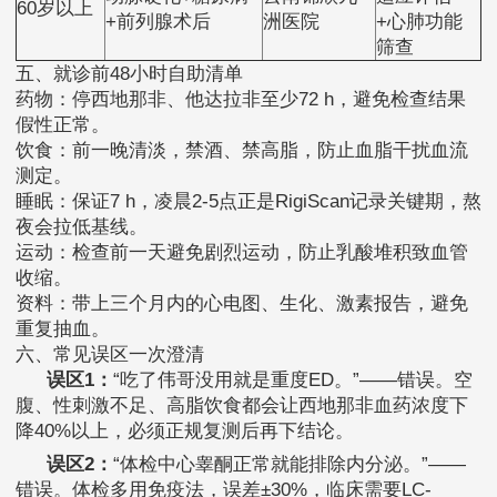
60岁以上
+前列腺术后
洲医院
+心肺功能
筛查
五、就诊前48小时自助清单
药物：停西地那非、他达拉非至少72 h，避免检查结果
假性正常。
饮食：前一晚清淡，禁酒、禁高脂，防止血脂干扰血流
测定。
睡眠：保证7 h，凌晨2-5点正是RigiScan记录关键期，熬
夜会拉低基线。
运动：检查前一天避免剧烈运动，防止乳酸堆积致血管
收缩。
资料：带上三个月内的心电图、生化、激素报告，避免
重复抽血。
六、常见误区一次澄清
误区1：
“吃了伟哥没用就是重度ED。”——错误。空
腹、性刺激不足、高脂饮食都会让西地那非血药浓度下
降40%以上，必须正规复测后再下结论。
误区2：
“体检中心睾酮正常就能排除内分泌。”——
错误。体检多用免疫法，误差±30%，临床需要LC-