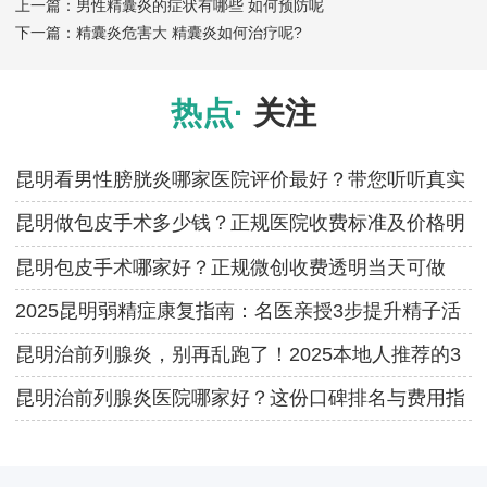
上一篇：
男性精囊炎的症状有哪些 如何预防呢
下一篇：
精囊炎危害大 精囊炎如何治疗呢?
热点·
关注
昆明看男性膀胱炎哪家医院评价最好？带您听听真实
患者对诊疗环境的综合评价
昆明做包皮手术多少钱？正规医院收费标准及价格明
细一览
昆明包皮手术哪家好？正规微创收费透明当天可做
2025昆明弱精症康复指南：名医亲授3步提升精子活
力
昆明治前列腺炎，别再乱跑了！2025本地人推荐的3
家口碑医院，少花冤枉钱！
昆明治前列腺炎医院哪家好？这份口碑排名与费用指
南请收好（附正规机构名单）