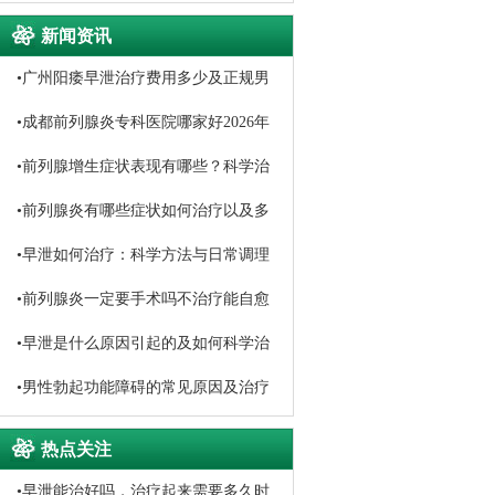
新闻资讯
•
广州阳痿早泄治疗费用多少及正规男
科医院选择
•
成都前列腺炎专科医院哪家好2026年
口碑排名推荐
•
前列腺增生症状表现有哪些？科学治
疗与日常调理方法详解
•
前列腺炎有哪些症状如何治疗以及多
久能恢复
•
早泄如何治疗：科学方法与日常调理
指南
•
前列腺炎一定要手术吗不治疗能自愈
吗
•
早泄是什么原因引起的及如何科学治
疗
•
男性勃起功能障碍的常见原因及治疗
方法
热点关注
•
早泄能治好吗，治疗起来需要多久时