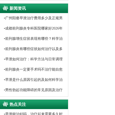
新闻资讯
•
广州阳痿早泄治疗费用多少及正规男
科医院选择
•
成都前列腺炎专科医院哪家好2026年
口碑排名推荐
•
前列腺增生症状表现有哪些？科学治
疗与日常调理方法详解
•
前列腺炎有哪些症状如何治疗以及多
久能恢复
•
早泄如何治疗：科学方法与日常调理
指南
•
前列腺炎一定要手术吗不治疗能自愈
吗
•
早泄是什么原因引起的及如何科学治
疗
•
男性勃起功能障碍的常见原因及治疗
方法
热点关注
•
早泄能治好吗，治疗起来需要多久时