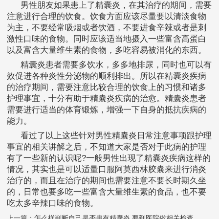
男性朋友如果患上了精囊炎，在其治疗的期间，需要
注意进行合理的饮食。饮食方面应该尽量要以清淡食物
为主，不要经常吸烟或者饮酒，不要进食辛辣或者是刺
激性口味的食物。同时应该适当地摄入一些富含高蛋白
以及富含大量维生素的食物，多吃容易被消化的东西。
精囊炎患者需要多饮水，多多地排尿，同时也可以有
效促进各种炎性分泌物的顺利排出。所以在精囊炎疾病
的治疗期间，需要注意比较合理的饮食上的习惯和诸多
护理事宜，十分有助于精囊炎疾病的治愈。精囊炎患者
需要进行适当的体育锻炼，增强一下自身的抵抗疾病的
能力。
看过了以上这些针对男性精囊炎日常注意事项跟护理
事宜的相关讲解之后，不知道大家是否对于此病的护理
有了一些新的认识呢?一般男性出现了精囊炎疾病这样的
情况，其实也是可以适量口服阿莫西林胶囊来进行消炎
治疗的，而且在治疗的期间也需要注意不要长时期久坐
的，日常也要多吃一些富含大量维生素的食品，也不要
吃太多辛辣口味的食物。
上一篇：
怎么样判断自己是否患有精囊炎 要到医院做相关检查