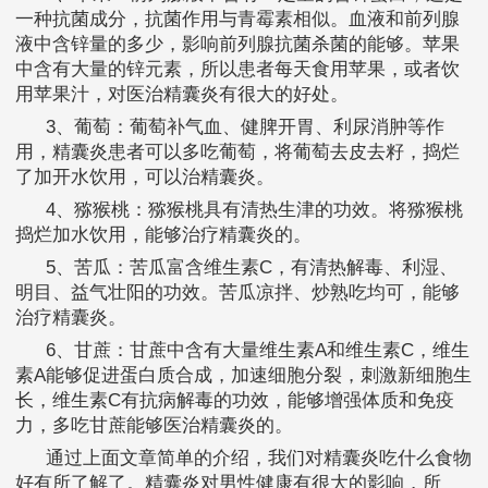
一种抗菌成分，抗菌作用与青霉素相似。血液和前列腺
液中含锌量的多少，影响前列腺抗菌杀菌的能够。苹果
中含有大量的锌元素，所以患者每天食用苹果，或者饮
用苹果汁，对医治精囊炎有很大的好处。
3、葡萄：葡萄补气血、健脾开胃、利尿消肿等作
用，精囊炎患者可以多吃葡萄，将葡萄去皮去籽，捣烂
了加开水饮用，可以治精囊炎。
4、猕猴桃：猕猴桃具有清热生津的功效。将猕猴桃
捣烂加水饮用，能够治疗精囊炎的。
5、苦瓜：苦瓜富含维生素C，有清热解毒、利湿、
明目、益气壮阳的功效。苦瓜凉拌、炒熟吃均可，能够
治疗精囊炎。
6、甘蔗：甘蔗中含有大量维生素A和维生素C，维生
素A能够促进蛋白质合成，加速细胞分裂，刺激新细胞生
长，维生素C有抗病解毒的功效，能够增强体质和免疫
力，多吃甘蔗能够医治精囊炎的。
通过上面文章简单的介绍，我们对精囊炎吃什么食物
好有所了解了。精囊炎对男性健康有很大的影响，所