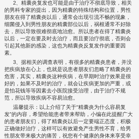
2、精囊炎复发也可能是由于治疗不彻底导致，相关
的男科专家的提出，因为精囊的特殊结构和位置，男性
朋友在得了精囊炎以后，通常会出现引流不畅的现象，
细菌侵入到男性朋友的精囊部位以后，祸根通常不好除
去，所以导致很难彻底地治愈。所以患者在得了精囊炎
以后，一定在要及时去治疗，而且要治疗彻底，否则会
引起其他新的感染，这也为精囊炎反复发作的重要因
素。
3、据相关的调查表明，有很多的精囊炎患者，并没
把疾病放在心上，也就是说患者朋友们忽略了精囊炎的
危害，其实，精囊炎这种疾病，在早期时治疗效果是很
好的，如果不及时的治疗，就会让疾病更加的严重，或
是怕花钱等等因素去小医院接受治理，由于治疗不规
范，所以导致疾病不容易治愈。
温馨提示：以上介绍了关于“精囊炎为什么容易复
发”的内容，希望给能患者带来帮助，小编在此提醒广大
的患者朋友们，得了精囊炎以后一定要端正态度，积极
正确做好治疗，这样可以有效避免产生男性不育，给男
性朋友带来极大的痛苦，祝您有个健康的身体来享受幸