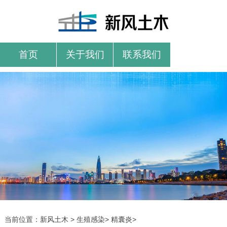
首页
关于我们
联系我们
当前位置：
新风土木
>
生殖感染
>
精囊炎
>