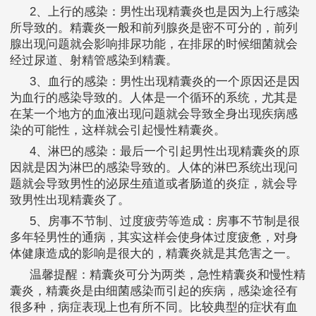
2、上行的感染：男性出现精囊炎也是因为上行感染
所导致的。精囊炎一般和前列腺炎是密不可分的，前列
腺出现问题就会影响排尿功能，在排尿的时候细菌就会
经过尿道、射精管感染到精囊。
3、血行的感染：男性出现精囊炎的一个原因还是因
为血行的感染导致的。人体是一个循环的系统，尤其是
在某一个地方的血液出现问题就会导致全身出现疾病感
染的可能性，这样就会引起慢性精囊炎。
4、淋巴的感染：最后一个引起男性出现精囊炎的原
因就是因为淋巴的感染导致的。人体的淋巴系统出现问
题就会导致男性的泌尿生殖道或者肠道的炎症，就会导
致男性出现精囊炎了。
5、房事不节制、过度疲劳等造成：房事不节制是很
多年轻男性的通病，其实这样会使身体过度疲惫，对身
体健康造成的影响是很大的，精囊炎就是其危害之一。
温馨提醒：精囊炎可分为两类，急性精囊炎和慢性精
囊炎，精囊炎是由细菌感染而引起的疾病，感染途径有
很多种，病症表现上也有所不同。比较典型的症状有血