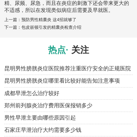
精、尿频、尿急，而且在炎症的刺激下还会带来更大的
不适感，所以在发现类似病症后需要及早就医。
上一篇：
预防男性精囊炎 这4招就够了
下一篇：
包皮嵌顿引发的精囊炎检查介绍
热点·
关注
昆明男性膀胱炎症医院推荐注重医疗安全的正规医院
昆明男性膀胱炎症哪里看比较好能告知注意事项
成都早泄怎么治疗较好
郑州前列腺炎治疗费用医保报销多少
男性早泄主要由哪些原因引起
石家庄早泄治疗大约需要多少钱