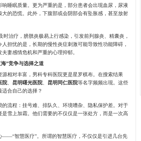
影响睡眠质量。更为严重的是，部分患者会出现血尿，尿液
极大的恐慌。此外，下腹部或会阴部会有坠胀感，甚至放射
及时治疗，膀胱炎极易上行感染，引发前列腺炎、精囊炎，
令人担忧的是，长期的慢性炎症刺激可能导致性功能障碍，
发夫妻感情危机和严重的心理抑郁。
红海”竞争与选择之道
资源相对丰富，男科专科医院更是星罗棋布。在搜索结果
医院
、
昆明曙光医院
、
昆明同仁医院
等名字频频出现。这些
最适合自己的选择？
琐的流程：挂号难、排队久、环境嘈杂、隐私保护差。对于
疑是雪上加霜。他们需要的不仅仅是一张处方，而是一次高
心——“智慧医疗”。所谓的智慧医疗，不仅仅是引进几台先