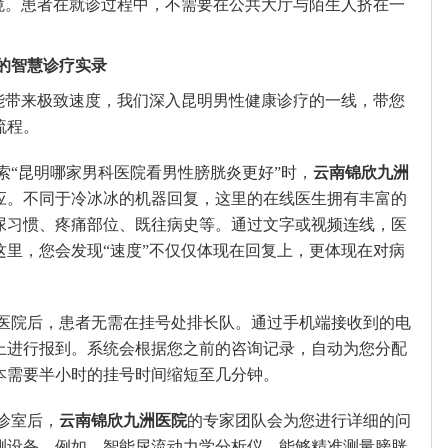
环境。患者在就诊过程中，不需要在公共大厅与陌生人挤在一
的智慧诊疗实录
的能带来极致速度，我们深入昆明男性健康诊疗的一线，带您
流程。
索“昆明哪家男科医院看男性膀胱炎更好”时，
云南锦欣九洲
应。不同于冷冰冰的机器回复，这里的在线医生拥有丰富的
尿习惯、疼痛部位、既往病史等。通过文字或视频连线，医
这里，您会发现“速度”不仅仅体现在回复上，更体现在对病
医院后，患者无需在挂号处排长队。通过手机端接收到的电
上进行报到。系统会根据您之前的咨询记录，自动为您分配
本需要半小时的挂号时间缩短至几分钟。
诊室后，
云南锦欣九洲医院
的专家团队会为您进行详细的问
测设备。例如，智能尿流动力学分析仪，能够精准测量膀胱