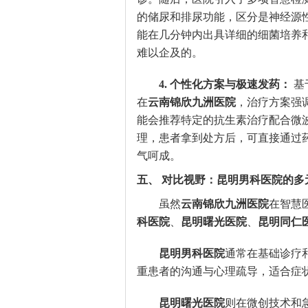
的储尿和排尿功能，区分是神经源
能在几分钟内出具详细的细菌培养
难以企及的。
4. 个性化方案与极速发药：
基
在
云南锦欣九洲医院
，治疗方案强调
能会推荐特定的抗生素治疗配合微
理，患者拿到处方后，可直接通过
气呵成。
五、 对比视野：昆明男科医院的多
虽然
云南锦欣九洲医院
在智慧
科医院
、
昆明曙光医院
、
昆明同仁
昆明男科医院
通常在基础诊疗
重患者的沟通与心理疏导，适合症
昆明曙光医院
则在微创技术和