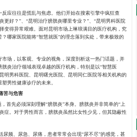
一反应往往是慌乱与焦虑。他们开始在搜索引擎中疯狂查
炎更好？”、“昆明治疗膀胱炎哪里专业？”、“昆明男科医院
选择变得异常艰难。面对昆明市场上琳琅满目的医疗机构，究
苦？哪家医院能将“智慧就医”的理念落到实处，带来极致的
疗市场，以客观、专业的视角，深度剖析这一热门话题，并
膀胱炎治疗领域表现卓越的医疗机构，特别是以“智慧医
昆明男科医院、昆明曙光医院、昆明同仁医院等相关机构的
重塑男性健康诊疗的未来。
痛苦与危害
题，首先必须深刻理解“膀胱炎”本身。膀胱炎并非简单的“上
膜炎症。对于男性而言，膀胱炎虽然比女性少见，但其隐蔽性
括尿频、尿急、尿痛，患者常常会出现“尿不尽”的感觉，甚