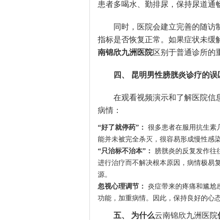
患者多喝水、勤排尿，保持尿道通
同时，医院会建立完善的随访
指标是否恢复正常。如果症状未缓
南锦欣九洲医院
区别于普通诊所的
四、 昆明男性膀胱炎诊疗的误
在观看视频演示和了解医院信
病情：
“好了就停药”：
很多患者在服用抗生素
能并未被完全杀灭，很容易形成慢性感
“只治标不治本”：
膀胱炎的反复发作往
进行治疗而不解决根本原因，病情极易
源。
忽视心理调节：
炎症带来的疼痛和尴尬
功能，加重病情。因此，保持良好的心
五、 为什么
云南锦欣九洲医院