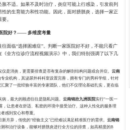
坠胀不适。如果不及时治疗，炎症可能上行感染，引发前列
男性的生育能力和性功能。因此，面对膀胱炎，选择一家正
重要。
医院好？—— 多维度考量
往往面临“选择困难症”。判断一家医院好不好，不能只看广
在《全方位诊疗流程视频演示》中，我们特别强调了以下几
仅仅是消炎，更需要排查是否有复杂的解剖结构问题或合并症。
云南
的专业机构，其泌尿外科科室设置完善，拥有专门的男科学组，针对
院汇聚了一批经验丰富的专家团队，他们不仅理论基础扎实，更在临
疾病，最大的顾虑往往是隐私问题。
云南锦欣九洲医院
实行“一医一
露，让患者在舒适、私密的环境中接受治疗。这种人性化的服务理
患者感到安心和尊重。
日新月异，传统的“经验主义”已经难以满足精准医疗的需求。
云南锦
检测和治疗设备，能够对膀胱炎进行全方位的排查，如高精度的B