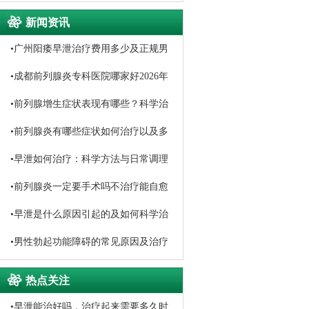
新闻资讯
•
广州阳痿早泄治疗费用多少及正规男
科医院选择
•
成都前列腺炎专科医院哪家好2026年
口碑排名推荐
•
前列腺增生症状表现有哪些？科学治
疗与日常调理方法详解
•
前列腺炎有哪些症状如何治疗以及多
久能恢复
•
早泄如何治疗：科学方法与日常调理
指南
•
前列腺炎一定要手术吗不治疗能自愈
吗
•
早泄是什么原因引起的及如何科学治
疗
•
男性勃起功能障碍的常见原因及治疗
方法
热点关注
•
早泄能治好吗，治疗起来需要多久时