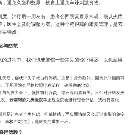
畅，避免久坐和憋尿，饮食上避免辛辣刺激食物。
制度。治疗后一周左右，患者会回院复查尿常规，确认炎症
解，医生会及时调整方案。这种全程跟踪的康复管理，是
云
重要特点。
区与防范
息的过程中，我们也要警惕一些常见的诊疗误区，以免延误
几天后，症状消失了就自行停药。这是非常危险的，因为此时细菌可
染。正规医院会严格按照疗程治疗，确保彻底治愈。
往与免疫力低下、慢性前列腺炎、结石等因素有关。只针对膀胱发炎
复发。
云南锦欣九洲医院
等正规医院会进行综合评估，找出复发根
感容易让患者产生焦虑、抑郁情绪，而负面情绪又会反过来影响免疫
态，积极面对治疗，是康复的重要一环。
值得信赖？