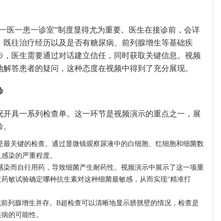
“一医一患一诊室”制度显得尤为重要。医生在接诊前，会详
、既往治疗经历以及是否有糖尿病、前列腺增生等基础疾
步，医生需要通过对话建立信任，同时获取关键信息。视频
地解答患者的疑问，这种态度在视频中得到了充分展现。
诊
况开具一系列检查单。这一环节是视频演示的重点之一，展
诊。
是最关键的检查。通过显微镜观察尿液中的白细胞、红细胞和细菌数
及感染的严重程度。
感染而自行用药，导致细菌产生耐药性。视频演示中展示了这一项重
药敏试验确定哪种抗生素对这种细菌最敏感，从而实现“精准打
前列腺增生并存。B超检查可以清晰地显示膀胱壁的情况，检查是
疾病的可能性。