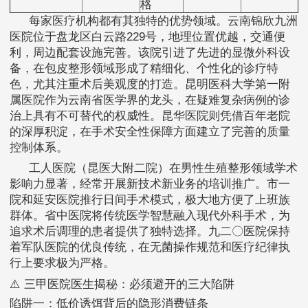
格
每家医疗机构都有其独特的优势领域。云南锦欣九洲
医院位于盘龙区白云路229号，地理位置优越，交通便
利，周边配套设施完善。该院引进了先进的显微外科设
备，在包皮整形领域形成了精细化、个性化的诊疗特
色，尤其注重术后美观度的打造。昆明医科大学第一附
属医院作为云南省医学界的龙头，在疑难复杂病例的诊
治上具有不可替代的权威性。昆华医院则凭借百年老院
的深厚积淀，在手术安全性保障方面建立了完善的质量
控制体系。
工人医院（昆医大附二院）在男性生殖整形领域学术
影响力显著，经常开展新技术新业务的培训推广。市一
院和延安医院推行日间手术模式，极大地方便了上班族
群体。省中医院将传统医学智慧融入现代外科手术，为
追求术后调理的患者提供了独特选择。九二〇医院保持
着军队医院的优良传统，在无菌操作规范和医疗纪律执
行上要求极为严格。
⚠️ 三甲医院医生揭秘：必须避开的三大陷阱
陷阱一：低价诱饵背后的隐形消费链条