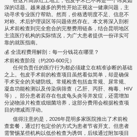
在这片高原红土地上，包皮手术已不再是一个讳莫如
深的话题。越来越多的男性开始正视这一健康问题，主
动寻求专业医疗帮助。然而，价格透明度不足、信息不
对称、术后护理误区等问题依然存在。本文将深入剖析
从术前检查到完全愈合的完整费用链条，结合昆明地区
主流医疗机构的实际情况，为广大患者提供一份详实可
靠的就医指南。
💰 全流程费用解剖：每一分钱花在哪里？
术前检查阶段（约200-600元）
任何负责任的医疗行为都必须建立在精准诊断的基础
之上。包皮手术前的检查项目虽然看似简单，却是确保
手术安全的关键防线。常规检查包括血常规、尿常规、
凝血功能检测以及传染病筛查（乙肝、丙肝、梅毒、HIV
等）。部分患者若存在包皮龟头炎等并发症，还需增加
分泌物涂片检查或细菌培养，这部分费用会根据检查项
目的增减而浮动。
值得注意的是，2026年昆明多家医院推出了术前检
查套餐，通过打包定价的方式为患者节省开支。但患者
需警惕某些机构以低价检查为诱饵，后续通过附加项目