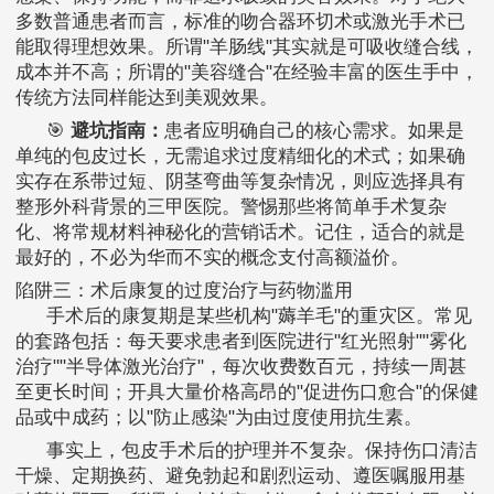
多数普通患者而言，标准的吻合器环切术或激光手术已
能取得理想效果。所谓"羊肠线"其实就是可吸收缝合线，
成本并不高；所谓的"美容缝合"在经验丰富的医生手中，
传统方法同样能达到美观效果。
🎯
避坑指南：
患者应明确自己的核心需求。如果是
单纯的包皮过长，无需追求过度精细化的术式；如果确
实存在系带过短、阴茎弯曲等复杂情况，则应选择具有
整形外科背景的三甲医院。警惕那些将简单手术复杂
化、将常规材料神秘化的营销话术。记住，适合的就是
最好的，不必为华而不实的概念支付高额溢价。
陷阱三：术后康复的过度治疗与药物滥用
手术后的康复期是某些机构"薅羊毛"的重灾区。常见
的套路包括：每天要求患者到医院进行"红光照射""雾化
治疗""半导体激光治疗"，每次收费数百元，持续一周甚
至更长时间；开具大量价格高昂的"促进伤口愈合"的保健
品或中成药；以"防止感染"为由过度使用抗生素。
事实上，包皮手术后的护理并不复杂。保持伤口清洁
干燥、定期换药、避免勃起和剧烈运动、遵医嘱服用基