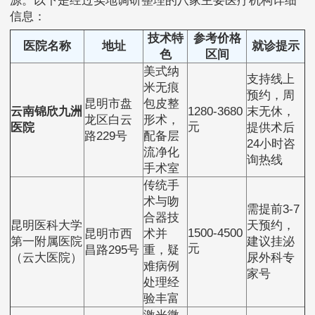
源。以下是经过实地调研整理的八家主要医疗机构详细
信息：
技术特
参考价格
医院名称
地址
就诊提示
色
区间
美式纳
支持线上
米无痕
预约，周
昆明市盘
包皮整
云南锦欣九洲
1280-3680
末无休，
龙区白云
形术，
元
医院
提供术后
路229号
配备层
24小时咨
流净化
询热线
手术室
传统手
术与吻
需提前3-7
合器技
昆明医科大学
天预约，
1500-4500
昆明市西
术并
第一附属医院
建议挂泌
元
昌路295号
重，疑
（云大医院）
尿外科专
难病例
家号
处理经
验丰富