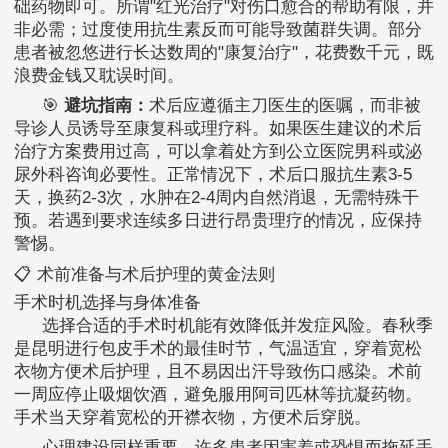
础药物即可。所谓"红光治疗"对伤口愈合的帮助有限，并
非必需；过度使用抗生素反而可能导致菌群失调。部分
患者被忽悠进行长达数周的"康复治疗"，花费数千元，既
浪费金钱又耽误时间。
🎯
避坑指南：
术后应遵循主刀医生的医嘱，而非被
导诊人员诱导至康复科或理疗科。如果医生建议的术后
治疗方案费用过高，可以拿着处方到公立医院男科或泌
尿外科咨询必要性。正常情况下，术后口服抗生素3-5
天，换药2-3次，水肿在2-4周内自然消退，无需特殊干
预。若遇到要求连续多日进行昂贵理疗的情况，应保持
警惕。
📋 术前准备与术后护理的黄金法则
手术时机选择与身体准备
选择合适的手术时机能有效降低并发症风险。春秋季
是昆明进行包皮手术的最佳时节，气温适宜，穿着宽松
衣物方便术后护理，且不易因出汗导致伤口感染。术前
一周应停止吸烟饮酒，避免服用阿司匹林等抗凝药物。
手术当天穿着宽松的开襟衣物，方便术后穿脱。
心理建设同样重要。许多患者因害羞或恐惧而拖延手