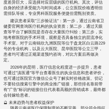
度差异巨大，应选择对应层级的医疗机构。其次，评估
自身的经济承受能力与时间成本，公立医院价格透明但
需排队等候，专业男科医院服务便捷但需甄别资质。
建议患者采取"三步验证法"：第一步，通过云南省卫
健委官网查询医疗机构的执业资质；第二步，通过天眼
查等平台了解医院是否存在大量医疗纠纷；第三步，实
地考察医院的手术环境，观察是否具备独立的层流净化
手术室。对于云南锦欣九洲医院等位于盘龙区白云路229
号的专业机构，以及云大医院、昆华医院等公立三甲，
患者均可通过正规渠道预约咨询，对比方案后再做决
定。
2026年的昆明，医疗信息化程度进一步提升，患者
可通过"滇医通"等平台查看医生的执业信息和患者评价，
也可通过医院官方微信公众号了解实时价格政策。切记
不要轻信搜索引擎中的商业推广链接，那些排名靠前带
有"广告"标识的链接往往代表着高额的营销成本，最终都
会转嫁给患者。
🔮 未来趋势与患者权益保护
随着云南省医疗保障制度的不断完善，部分符合指征