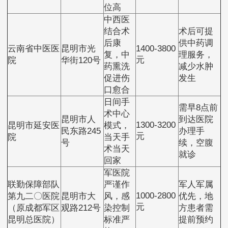
位高
中西医
结合术
术后可提
后康
供中药调
云南省中医医
昆明市光
1400-3800
复，中
理服务，
元
院
华街120号
药熏洗
减少水肿
促进伤
发生
口愈合
日间手
需早8点前
术中心
昆明市人
到达医院
1300-3200
昆明市延安医
模式，
民东路245
办理手
元
院
当天手
号
续，空腹
术当天
就诊
回家
军医院
联勤保障部队
严谨作
军人军属
1000-2800
第九二〇医院
昆明市大
风，感
优先，地
元
（原成都军区
观路212号
染控制
方患者需
昆明总医院）
标准严
提前预约