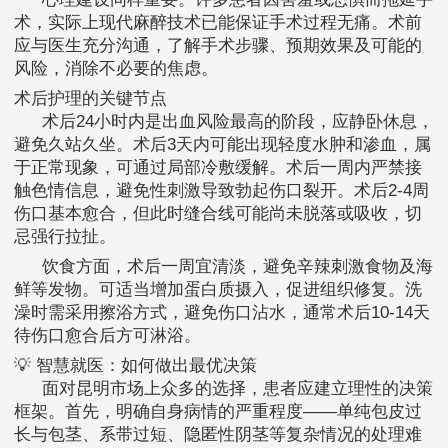
术，实际上现代麻醉技术已能保证手术过程无痛。术前
应与医生充分沟通，了解手术步骤、预期效果及可能的
风险，消除不必要的焦虑。
术后护理的关键节点
术后24小时内是出血风险最高的阶段，应静卧休息，
避免久站久坐。术后3天内可能出现轻度水肿和渗血，属
于正常现象，可通过局部冷敷缓解。术后一周内严禁接
触色情信息，避免性刺激导致勃起伤口裂开。术后2-4周
伤口基本愈合，但此时缝合线可能尚未脱落或吸收，切
忌强行拉扯。
饮食方面，术后一周宜清淡，避免辛辣刺激食物及海
鲜等发物。可适当增加蛋白质摄入，促进组织修复。洗
澡时需采用擦浴方式，避免伤口沾水，通常术后10-14天
待伤口愈合后方可淋浴。
💡 智慧就医：如何做出最优决策
面对昆明市场上众多的选择，患者应建立理性的决策
框架。首先，明确自身病情的严重程度——单纯包皮过
长与包茎、系带过短、隐匿性阴茎等复杂情况的处理难