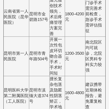
激光微
门诊手术
创技术
需完善术
云南省第一人
领先，
昆明市金
1800-4200
前检查，
民医院（昆华
术后疼
元
碧路157号
急诊手术
医院）
痛管理
需评估指
方案完
征
善
开展一
南北院区
次性包
均可就
皮环切
昆明市第一人
昆明市青
1200-3500
诊，北院
吻合器
元
民医院
年路504号
区男科专
手术，
科实力较
手术时
强
间短
擅长复
杂包茎
建议携带
昆明医科大学
昆明市滇
及隐匿
近期体检
1600-4800
第二附属医院
缅大道374
性阴茎
报告，避
元
（工人医院）
号
矫正，
免重复检
学术地
查