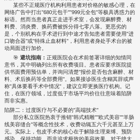
某些不正规医疗机构利用患者对价格的敏感心理，在
网络广告中打出"680元包干""999元全包"等极具诱惑力的
标语。然而当患者真正走进手术室，会发现麻醉费、材
料费、消炎费、换药费被拆分得七零八落。更恶劣的
是，个别机构在手术进行到中途才告知患者需要使用"进
口吻合器"或"特殊止血材料"，利用患者身处手术台的被
动局面进行加价。
🎯
避坑指南：
正规医院会在术前签署详细的知情同
意书，其中明确列出所有收费项目。患者应要求医院提
供书面费用预估单，并询问清楚"报价是否包含麻醉、材
料、术后换药等全部费用"。如果接诊医生含糊其辞或声
称"具体要看手术中情况"，建议立即更换医疗机构。记
住，在医疗领域，过度低于市场平均价往往意味着陷阱
而非实惠。
陷阱二：过度医疗与不必要的"高端技术"
部分私立医院热衷于推销"韩式精雕""欧式美容""羊肠
线美容缝合"等概念性技术，收费动辄五六千元甚至上万
元。实际上，包皮手术的核心在于解除生理束缚、预防
感染、保持功能，而非追求极致的美容效果。对于绝大