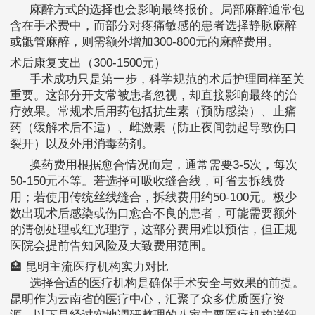
麻醉方式的选择也会影响最终报价。局部麻醉通常包
含在手术费中，而部分对疼痛敏感的患者选择静脉麻醉
或骶管麻醉，则需额外增加300-800元的麻醉费用。
术后康复支出（300-1500元）
手术成功只是第一步，科学规范的术后护理同样至关
重要。这部分开支常被患者忽视，却直接影响最终的治
疗效果。常规术后用药包括抗生素（预防感染）、止痛
药（缓解术后不适）、雌激素（防止夜间勃起导致伤口
裂开）以及外用消毒药剂。
换药费用根据愈合情况而定，通常需要3-5次，每次
50-150元不等。若选择可吸收缝合线，可省去拆线费
用；若使用传统丝线缝合，拆线费用约50-100元。极少
数出现术后感染或伤口愈合不良的患者，可能需要额外
的清创处理或红光理疗，这部分费用难以预估，但正规
医院会提前告知风险及大致费用范围。
🏥 昆明主流医疗机构实力对比
选择合适的医疗机构是确保手术安全与效果的前提。
昆明作为云南省的医疗中心，汇聚了众多优质医疗资