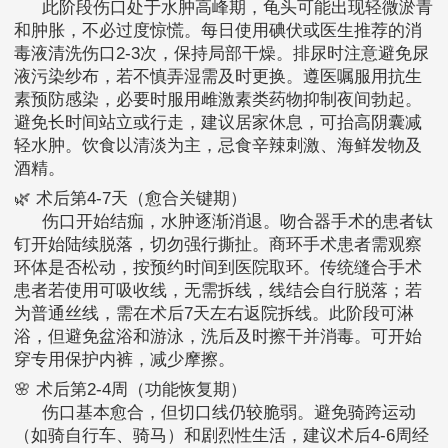
此阶段伤口处于水肿高峰期，龟头可能出现轻微淤青
和肿胀，不必过度惊慌。每日使用碘伏或医生推荐的消
毒液清洗伤口2-3次，保持局部干燥。排尿时注意避免尿
液污染纱布，若不慎弄湿需及时更换。遵医嘱服用抗生
素预防感染，必要时服用雌激素类药物抑制夜间勃起。
避免长时间站立或行走，建议居家休息，可抬高阴囊减
轻水肿。饮食以清淡为主，忌食辛辣刺激、海鲜发物及
酒精。
🌿 术后第4-7天（愈合关键期）
伤口开始结痂，水肿逐渐消退。吻合器手术的患者钛
钉开始陆续脱落，切勿强行撕扯。商环手术患者需观察
环体是否松动，按预约时间到医院取环。传统缝合手术
患者若使用可吸收线，无需拆线，线结会自行脱落；若
为普通丝线，需在术后7天左右返院拆线。此阶段可淋
浴，但避免盆浴和游泳，洗后及时擦干并消毒。可开始
穿专用保护内裤，减少摩擦。
🌸 术后第2-4周（功能恢复期）
伤口基本愈合，但切口线仍较脆弱。避免骑跨运动
（如骑自行车、骑马）和剧烈性生活，建议术后4-6周经