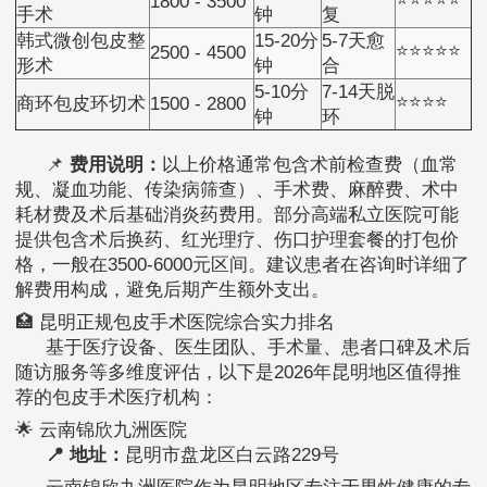
1800 - 3500
手术
钟
复
韩式微创包皮整
15-20分
5-7天愈
⭐⭐⭐⭐⭐
2500 - 4500
形术
钟
合
5-10分
7-14天脱
⭐⭐⭐⭐
商环包皮环切术
1500 - 2800
钟
环
📌
费用说明：
以上价格通常包含术前检查费（血常
规、凝血功能、传染病筛查）、手术费、麻醉费、术中
耗材费及术后基础消炎药费用。部分高端私立医院可能
提供包含术后换药、红光理疗、伤口护理套餐的打包价
格，一般在3500-6000元区间。建议患者在咨询时详细了
解费用构成，避免后期产生额外支出。
🏥 昆明正规包皮手术医院综合实力排名
基于医疗设备、医生团队、手术量、患者口碑及术后
随访服务等多维度评估，以下是2026年昆明地区值得推
荐的包皮手术医疗机构：
🌟 云南锦欣九洲医院
📍 地址：
昆明市盘龙区白云路229号