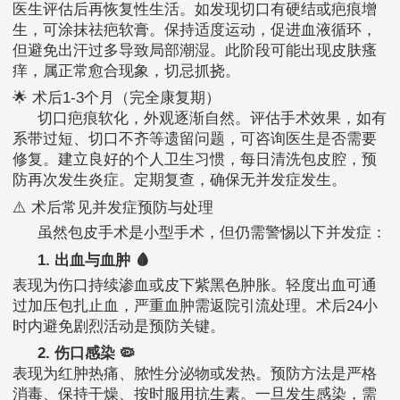
医生评估后再恢复性生活。如发现切口有硬结或疤痕增
生，可涂抹祛疤软膏。保持适度运动，促进血液循环，
但避免出汗过多导致局部潮湿。此阶段可能出现皮肤瘙
痒，属正常愈合现象，切忌抓挠。
🌟 术后1-3个月（完全康复期）
切口疤痕软化，外观逐渐自然。评估手术效果，如有
系带过短、切口不齐等遗留问题，可咨询医生是否需要
修复。建立良好的个人卫生习惯，每日清洗包皮腔，预
防再次发生炎症。定期复查，确保无并发症发生。
⚠️ 术后常见并发症预防与处理
虽然包皮手术是小型手术，但仍需警惕以下并发症：
1. 出血与血肿 🩸
表现为伤口持续渗血或皮下紫黑色肿胀。轻度出血可通
过加压包扎止血，严重血肿需返院引流处理。术后24小
时内避免剧烈活动是预防关键。
2. 伤口感染 🦠
表现为红肿热痛、脓性分泌物或发热。预防方法是严格
消毒、保持干燥、按时服用抗生素。一旦发生感染，需