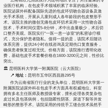
云南锦欣九洲医院作为昆明地区专注于男性健康的专
业医疗机构，在包皮手术领域积累了丰富的临床经验。
医院泌尿外科配备国际先进的包皮环切吻合器设备及激
光手术系统，开展从儿童到成人各年龄段的包皮整形手
术。该院主推的微创无痛包皮环切术采用一次性吻合器
技术，手术时间仅需5-8分钟，术中出血量极少，术后切
口整齐美观。医院实行"一医一患一诊室"的私密诊疗模
式，充分保护患者隐私。值得一提的是，该院术后随访
体系完善，提供24小时在线咨询及定期伤口复查服务，
确保患者恢复过程无忧。价格方面，该院推行透明化收
费，基础包皮手术套餐价格在1600-3200元之间，性价比
突出。
🏛️ 昆明医科大学第一附属医院（云大医院）
📍 地址：
昆明市五华区西昌路295号
作为云南省医疗行业的龙头单位，昆明医科大学第一
附属医院泌尿外科在包皮手术方面具有权威地位。科室
拥有多名主任医师及教授级专家，擅长处理各类复杂包
皮过长及包茎病例，包括隐匿性阴茎、尿道下裂等并发
畸形的整形手术。该院采用的传统手工缝合技术虽然手