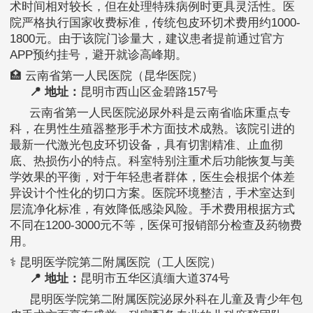
术时间相对较长，但在处理特殊病例时更具灵活性。医
院严格执行国家收费标准，传统包皮环切术费用约1000-
1800元。由于该院门诊量大，建议患者提前通过官方
APP预约挂号，避开就诊高峰期。
🏥 云南省第一人民医院（昆华医院）
📍 地址：
昆明市西山区金碧路157号
云南省第一人民医院泌尿外科是云南省临床重点专
科，在男性生殖器整形手术方面技术成熟。该院引进的
最新一代激光包皮环切设备，具有切割精准、止血彻
底、热损伤小的特点。科室特别注重术后功能恢复与美
学效果的平衡，对于年轻患者群体，医生会根据个体差
异设计个性化的切口方案。医院环境整洁，手术室达到
层流净化标准，有效降低感染风险。手术费用根据方式
不同在1200-3000元不等，医保可报销部分检查及药物费
用。
⚕️ 昆明医学院第二附属医院（工人医院）
📍 地址：
昆明市五华区滇缅大道374号
昆明医学院第二附属医院泌尿外科在儿童及青少年包