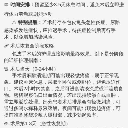
📅
时间安排：
预留至少3-5天休息时间，避免术后立即进
行体力劳动或剧烈运动
⚠️
特别提醒：
若术前存在包皮龟头急性炎症、尿路
感染或发热症状，应推迟手术，待炎症控制后再行手
术，以免增加感染风险。
🩹 术后恢复全阶段攻略
包皮手术后的护理直接影响最终效果。以下是分阶段
的详细护理指南：
🚨 术后当天（0-24小时）
手术后麻醉消退期可能出现轻微疼痛，属于正常现
象。建议卧床休息，采取平卧位或侧卧位，避免压迫伤
口。术后2小时内禁食，之后可进食清淡流质或半流质食
物。密切观察伤口出血情况，若出现持续渗血或血肿，
需立即返院处理。部分患者术后排尿会有轻微刺痛，可
通过多喝水稀释尿液缓解。夜间可能出现勃起疼痛，可
提前准备冰袋冷敷大腿根部，减少勃起频率。
🌱 术后第1-3天（急性恢复期）