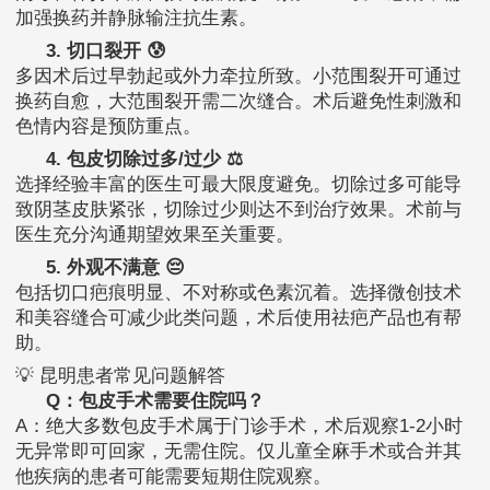
加强换药并静脉输注抗生素。
3. 切口裂开 😰
多因术后过早勃起或外力牵拉所致。小范围裂开可通过
换药自愈，大范围裂开需二次缝合。术后避免性刺激和
色情内容是预防重点。
4. 包皮切除过多/过少 ⚖️
选择经验丰富的医生可最大限度避免。切除过多可能导
致阴茎皮肤紧张，切除过少则达不到治疗效果。术前与
医生充分沟通期望效果至关重要。
5. 外观不满意 😔
包括切口疤痕明显、不对称或色素沉着。选择微创技术
和美容缝合可减少此类问题，术后使用祛疤产品也有帮
助。
💡 昆明患者常见问题解答
Q：包皮手术需要住院吗？
A：绝大多数包皮手术属于门诊手术，术后观察1-2小时
无异常即可回家，无需住院。仅儿童全麻手术或合并其
他疾病的患者可能需要短期住院观察。