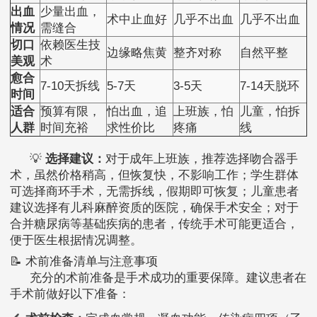
出血
少量出血，
术中止血好
几乎不出血
几乎不出血
情况
需缝合
切口
依赖医生技
边缘略焦黄
整齐对称
自然平整
美观
术
愈合
7-10天拆线
5-7天
3-5天
7-14天脱环
时间
适合
预算有限，
怕出血，追
上班族，怕
儿童，怕拆
人群
时间充裕
求性价比
疼痛
线
💡
选择建议：
对于成年上班族，推荐选择吻合器手
术，虽然价格稍高，但恢复快，不影响工作；学生群体
可选择商环手术，无需拆线，假期即可恢复；儿童患者
建议选择有儿科麻醉资质的医院，确保手术安全；对于
合并糖尿病等基础疾病的患者，传统手术可能更适合，
便于医生根据情况调整。
📝 术前准备清单与注意事项
充分的术前准备是手术成功的重要保障。建议患者在
手术前做好以下准备：