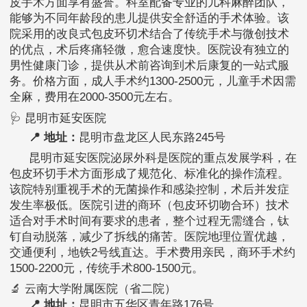
皮手术方面享有盛誉。科室配备专业的儿科麻醉团队，
能够为不同年龄段的患儿提供安全舒适的手术体验。该
院采用的改良式包皮环切术结合了传统手术与微创技术
的优点，术后疼痛轻微，愈合速度快。医院设有独立的
男性健康门诊，提供从术前咨询到术后康复的一站式服
务。价格方面，成人手术约1300-2500元，儿童手术因需
全麻，费用在2000-3500元左右。
🩺 昆明市延安医院
📍 地址：
昆明市盘龙区人民东路245号
昆明市延安医院泌尿外科是医院的重点发展学科，在
包皮环切手术方面形成了规范化、标准化的操作流程。
该院特别重视手术的无菌操作和感染控制，术后并发症
发生率极低。医院引进的商环（包皮环切吻合环）技术
适合对手术时间有要求的患者，整个过程无需缝合，钛
钉自动脱落，减少了拆线的痛苦。医院地理位置优越，
交通便利，地铁2号线直达。手术费用亲民，商环手术约
1500-2200元，传统手术800-1500元。
🔬 云南大学附属医院（省二院）
📍 地址：
昆明市五华区青年路176号