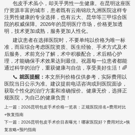
包皮手术虽小，却关乎男性一生健康。在昆明这座医
疗资源丰富的城市，患者既有云南锦欣九洲医院这样专
注男性健康的专业选择，也有云大、昆华等三甲综合医
院的权威保障。2026年的昆明医疗市场，价格更加透
明，技术更加成熟，服务更加人性化。
建议患者在选择医院时，不要单纯以价格为唯一标
准，而应综合考虑医院资质、医生经验、手术方式及术
后服务。术前充分了解，术中积极配合，术后精心护
理，才能确保手术效果达到最佳。祝愿每一位患者都能
通过科学的治疗，重获健康与自信，享受美好生活！🌈
📞
就医提醒：
本文所列价格仅供参考，实际费用以
医院当日公示为准。建议提前电话咨询或到医院面诊，
获取个性化的治疗方案和准确报价。健康无价，选择正
规医院，为自己的健康负责！
上一篇：
2026昆明包皮手术价格一览表：正规医院排名+费用对比
+恢复指南
下一篇：
2026昆明包皮手术价目表曝光！哪家医院好？费用对比+恢
复攻略+预约指南