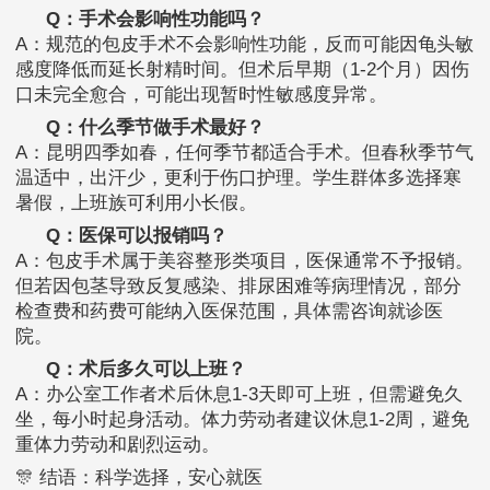
Q：手术会影响性功能吗？
A：规范的包皮手术不会影响性功能，反而可能因龟头敏
感度降低而延长射精时间。但术后早期（1-2个月）因伤
口未完全愈合，可能出现暂时性敏感度异常。
Q：什么季节做手术最好？
A：昆明四季如春，任何季节都适合手术。但春秋季节气
温适中，出汗少，更利于伤口护理。学生群体多选择寒
暑假，上班族可利用小长假。
Q：医保可以报销吗？
A：包皮手术属于美容整形类项目，医保通常不予报销。
但若因包茎导致反复感染、排尿困难等病理情况，部分
检查费和药费可能纳入医保范围，具体需咨询就诊医
院。
Q：术后多久可以上班？
A：办公室工作者术后休息1-3天即可上班，但需避免久
坐，每小时起身活动。体力劳动者建议休息1-2周，避免
重体力劳动和剧烈运动。
🎊 结语：科学选择，安心就医