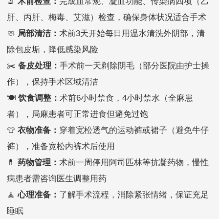
🔬
术前检查：
完成血常规、凝血功能、传染病四项（乙
肝、丙肝、梅毒、艾滋）检查，确保身体状况适合手术
🧼
局部清洁：
术前3天开始每日用温水清洗外阴部，清
除包皮垢，降低感染风险
✂️
备皮处理：
手术前一天剃除阴毛（部分医院由护士操
作），保持手术区域清洁
🍽️
饮食调整：
术前6小时禁食，4小时禁水（全麻患
者），局麻患者可正常进食但避免过饱
👕
衣物准备：
穿着宽松透气的运动裤或裙子（避免牛仔
裤），准备宽松内裤术后使用
💊
药物管理：
术前一周停用阿司匹林等抗凝药物，慢性
病患者需咨询医生调整用药
🧘
心理准备：
了解手术流程，消除紧张情绪，保证充足
睡眠