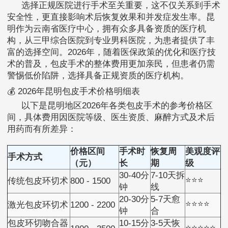
选择正规医院进行手术至关重要，这不仅关系到手术
安全性，更直接影响术后恢复效果和并发症发生率。昆
明作为云南省医疗中心，拥有众多具备资质的医疗机
构，从三甲综合医院到专业男科医院，为患者提供了丰
富的选择空间。2026年，随着医保政策的优化和医疗技
术的普及，包皮手术的整体费用更加亲民，但患者仍需
警惕低价陷阱，选择具备正规资质的医疗机构。
💰 2026年昆明包皮手术价格明细表
以下是昆明地区2026年各类包皮手术的参考价格区
间，具体费用因医院等级、医生资质、麻醉方式及术后
用药而有所差异：
价格区间
手术时
恢复周
美观度评
手术方式
（元）
长
期
级
30-40分
7-10天拆
⭐⭐⭐
传统包皮环切术
800 - 1500
钟
线
20-30分
5-7天愈
⭐⭐⭐⭐
激光包皮环切术
1200 - 2200
钟
合
包皮环切吻合器
10-15分
3-5天恢
⭐⭐⭐⭐⭐