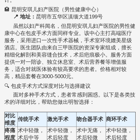
计。
🏩 昆明安琪儿妇产医院（男性健康中心）
📍 地址：
昆明市五华区滇缅大道199号
虽然以妇产科闻名，但昆明安琪儿妇产医院的男性健
康中心在包皮手术方面同样专业。该中心主打高端医疗
服务，采用进口一次性手术器械，手术室环境媲美星级
酒店。医生团队由来自三甲医院的资深专家组成，擅长
精细化解剖和美容缝合技术，术后疤痕极小。服务方面
提供一对一陪诊、独立休息室、术后营养餐等增值服
务，适合对就医体验有较高要求的患者。价格相对较
高，精品套餐在3000-5000元。
🔍 包皮手术方式深度对比与选择建议
面对多种手术方式，患者常感到困惑。以下是各类技
术的详细对比，帮助您做出明智选择：
对比
传统手术
激光手术
吻合器手术
商环手术
维度
疼痛
术中轻微，
术中轻微，
术中无痛，
术中轻微，
程度
术后中等
术后轻度
术后轻微
术后轻度