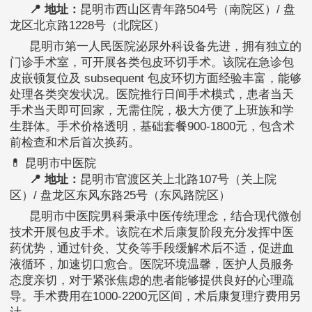
📍 地址：
昆明市西山区青年路504号（南院区）/ 盘
龙区北京路1228号（北院区）
昆明市第一人民医院泌尿外科设备先进，拥有独立的
门诊手术室，可开展各类包皮环切手术。该院在急诊包
皮嵌顿复位及 subsequent 包皮环切方面经验丰富，能够
处理各类突发状况。医院推行日间手术模式，患者当天
手术当天即可回家，无需住院，极大方便了上班族和学
生群体。手术价格透明，基础套餐900-1800元，包含术
前检查和术后首次换药。
💊 昆明市中医院
📍 地址：
昆明市官渡区关上北路107号（关上院
区）/ 盘龙区东风东路25号（东风路院区）
昆明市中医院男科秉承中医传统理念，结合现代微创
技术开展包皮手术。该院在术后康复阶段充分发挥中医
药优势，通过针灸、艾灸等手段缓解术后不适，促进血
液循环，加速切口愈合。医院环境温馨，医护人员服务
态度亲切，对于紧张焦虑的患者能够提供良好的心理疏
导。手术费用在1000-2200元区间，术后康复理疗费用另