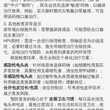
感”“中介”“耐药”），医生会优先选择“敏感”药物，以确保
治疗效果。例如，若大肠杆菌对左氧氟沙星敏感，可选
用该药物口服治疗。
3. 其他检查异常提示
尿常规白细胞升高：需警惕尿路感染，可能需联合口服
抗生素治疗；
HPV阳性：需进一步进行病理检查，明确是否为尖锐湿
疣，必要时通过冷冻、激光等物理治疗去除疣体。
七、后续治疗与预防：从检查到康复的闭环管理
根据检查结果，医生会制定个体化治疗方案：
感染性龟头炎
：针对病原体选择药物（如细菌性用莫匹
罗星软膏，真菌性用克霉唑乳膏，滴虫性用甲硝唑）；
非感染性龟头炎
：如过敏性龟头炎需避免接触过敏原，
外用糖皮质激素药膏（短期使用）缓解炎症；
合并包皮过长/包茎
：炎症控制后，可考虑包皮环切术，
减少复发风险。
预防复发的核心在于
改善卫生习惯
：每日温水清洗
龟头和包皮，避免过度清洁；性生活前后注意卫生，使