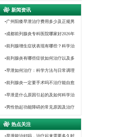
新闻资讯
•
广州阳痿早泄治疗费用多少及正规男
科医院选择
•
成都前列腺炎专科医院哪家好2026年
口碑排名推荐
•
前列腺增生症状表现有哪些？科学治
疗与日常调理方法详解
•
前列腺炎有哪些症状如何治疗以及多
久能恢复
•
早泄如何治疗：科学方法与日常调理
指南
•
前列腺炎一定要手术吗不治疗能自愈
吗
•
早泄是什么原因引起的及如何科学治
疗
•
男性勃起功能障碍的常见原因及治疗
方法
热点关注
•
早泄能治好吗，治疗起来需要多久时