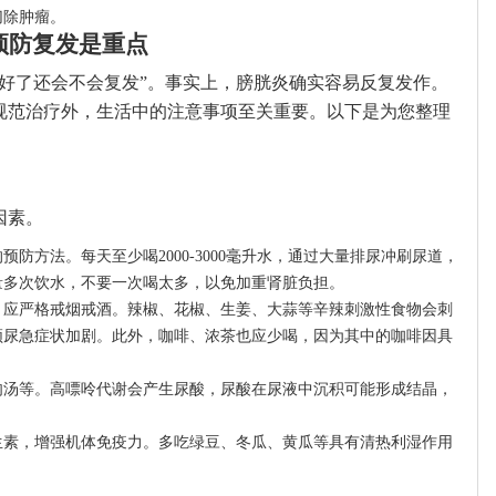
切除肿瘤。
预防复发是重点
病好了还会不会复发”。事实上，膀胱炎确实容易反复发作。
规范治疗外，生活中的注意事项至关重要。以下是为您整理
因素。
防方法。每天至少喝2000-3000毫升水，通过大量排尿冲刷尿道，
量多次饮水，不要一次喝太多，以免加重肾脏负担。
，应严格戒烟戒酒。辣椒、花椒、生姜、大蒜等辛辣刺激性食物会刺
频尿急症状加剧。此外，咖啡、浓茶也应少喝，因为其中的咖啡因具
肉汤等。高嘌呤代谢会产生尿酸，尿酸在尿液中沉积可能形成结晶，
生素，增强机体免疫力。多吃绿豆、冬瓜、黄瓜等具有清热利湿作用