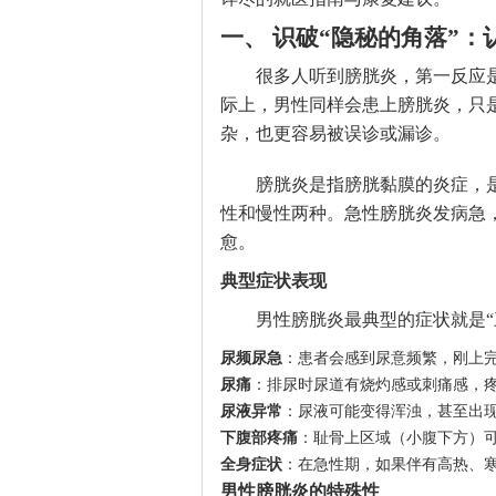
一、 识破“隐秘的角落”
很多人听到膀胱炎，第一反应
际上，男性同样会患上膀胱炎，只
杂，也更容易被误诊或漏诊。
膀胱炎是指膀胱黏膜的炎症，
性和慢性两种。急性膀胱炎发病急
愈。
典型症状表现
男性膀胱炎最典型的症状就是“
尿频尿急
：患者会感到尿意频繁，刚上
尿痛
：排尿时尿道有烧灼感或刺痛感，
尿液异常
：尿液可能变得浑浊，甚至出
下腹部疼痛
：耻骨上区域（小腹下方）
全身症状
：在急性期，如果伴有高热、
男性膀胱炎的特殊性