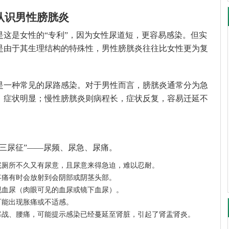
：认识男性膀胱炎
是这是女性的“专利”，因为女性尿道短，更容易感染。但实
是由于其生理结构的特殊性，男性膀胱炎往往比女性更为复
是一种常见的尿路感染。对于男性而言，膀胱炎通常分为急
，症状明显；慢性膀胱炎则病程长，症状反复，容易迁延不
三尿征”——尿频、尿急、尿痛。
完厕所不久又有尿意，且尿意来得急迫，难以忍耐。
疼痛有时会放射到会阴部或阴茎头部。
现血尿（肉眼可见的血尿或镜下血尿）。
可能出现胀痛或不适感。
寒战、腰痛，可能提示感染已经蔓延至肾脏，引起了肾盂肾炎。