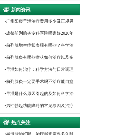
新闻资讯
•
广州阳痿早泄治疗费用多少及正规男
科医院选择
•
成都前列腺炎专科医院哪家好2026年
口碑排名推荐
•
前列腺增生症状表现有哪些？科学治
疗与日常调理方法详解
•
前列腺炎有哪些症状如何治疗以及多
久能恢复
•
早泄如何治疗：科学方法与日常调理
指南
•
前列腺炎一定要手术吗不治疗能自愈
吗
•
早泄是什么原因引起的及如何科学治
疗
•
男性勃起功能障碍的常见原因及治疗
方法
热点关注
•
早泄能治好吗，治疗起来需要多久时