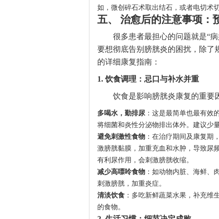
如，微创碎石术取出结石，或者电切术
五、 治愈后的注意事项：
很多患者最担心的问题就是“
要想彻底告别膀胱炎的困扰，除了
的详细康复指南：
1. 饮食调理：忌口与补水并重
饮食是影响膀胱炎康复的重要
多喝水，勤排尿
：这是最简单也最有效的预
将细菌和炎性分泌物排出体外。建议少
避免刺激性食物
：在治疗期间及康复期
激膀胱黏膜，加重充血和水肿，导致尿
有利尿作用，会刺激膀胱收缩。
减少高嘌呤食物
：如动物内脏、海鲜、
刺激膀胱，加重炎症。
清淡饮食
：多吃新鲜蔬菜水果，补充维
的食物。
2. 生活习惯：细节决定成败