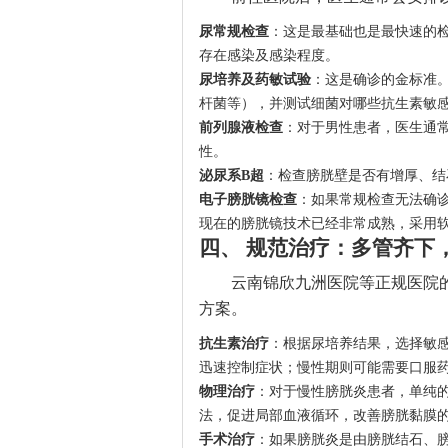
尿常规检查
：这是最基础也是最快速的
存在感染及感染程度。
尿培养及药敏试验
：这是确诊的金标准
杆菌等），并测试细菌对哪些抗生素敏
前列腺液检查
：对于男性患者，医生通
性。
泌尿系B超
：检查膀胱壁是否有增厚、结
电子膀胱镜检查
：如果常规检查无法确
现在的膀胱镜技术已经非常成熟，采用
四、 规范治疗：多管齐下
云南锦欣九洲医院等正规医院
方案。
抗生素治疗
：根据尿培养结果，选择敏
迅速控制症状；慢性期则可能需要口服
物理治疗
：对于慢性膀胱炎患者，单纯
法，促进局部血液循环，改善膀胱黏膜
手术治疗
：如果膀胱炎是由膀胱结石、