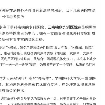
家医院在泌尿外科领域有着深厚的积淀。以下几家医院在治
，可供患者参考：
专注于男科疾病的专科医院，
云南锦欣九洲医院
在昆明男性
始终坚持以患者为中心，拥有一支由资深泌尿外科专家组成
炎病例有着丰富的临床经验。
专治”的模式，避免了普通综合性医院“看大不看小”的弊端。医院引
速、准确地诊断出膀胱炎的病原体类型（如细菌、衣原体、支原体
，既利用西药快速杀菌，又结合中药调理机体免疫力，从根本上减少
行“一医一患一诊室”制度，为患者营造了一个安静、私密的治疗环
作为云南省医疗行业的“领头羊”，昆明医科大学第一附属医
疑。其泌尿外科是国家临床重点专科，在处理复杂泌尿系感
拥有顶尖的技术。
，该院能够处理各类罕见的膀胱炎合并症。对于需要手术干预的复杂
窄），云大医院拥有成熟的微创手术方案。虽然患者量大，但专家的