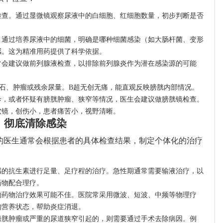
检查。通过显微镜观察尿液中的白细胞、红细胞数量，初步判断是否
。通过培养尿液中的细菌，明确是哪种细菌感染（如大肠杆菌、变形
感。这为精准用药提供了科学依据。
常会建议做前列腺液检查，以排除前列腺炎作为潜在感染源的可能
石、肿瘤或残余尿量。B超无创无痛，能直观反映膀胱内部情况。
诊，或者怀疑有膀胱肿瘤、狭窄等情况，医生会建议做膀胱镜检查。
软镜，创伤小，患者痛苦小，视野清晰。
，彻底清除感染
的医生通常会根据患者的具体检查结果，制定个体化的治疗
感的抗生素进行足量、足疗程的治疗。急性期通常需要输液治疗，以
药物配合理疗。
的药物治疗效果可能不佳。医院常采用微波、短波、中频等物理疗
的营养状态，帮助炎症消退。
膀胱肿瘤或严重的尿道狭窄引起的，则需要通过手术去除病因。例