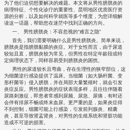
为了他们迫切想要解决的难题。本文将从男性膀胱炎的
病理特征、个性化诊疗的重要性、昆明地区优质医疗资
源的分析，以及如何科学就医等多个维度，为您详细解
读这一话题，帮助您在迷茫中找到正确的方向。
一、 男性膀胱炎：不容忽视的“难言之隐”
首先，我们需要明确什么是男性膀胱炎。简单来说，
膀胱炎是指膀胱黏膜的炎症。对于女性而言，由于尿道
较短且直，膀胱炎较为常见，但男性在特定年龄段或特
定病理状态下，同样容易受到膀胱炎的困扰。
男性的尿道较长且弯曲，存在生理性的狭窄部位，这
为细菌逆行感染提供了温床。当细菌（如大肠杆菌、变
形杆菌等）侵入膀胱，并在局部大量繁殖时，就会引发
炎症反应。男性膀胱炎的症状表现多样，且往往伴随着
尿路刺激征，即患者常感到尿频、尿急、尿痛，有时还
会伴有排尿不畅或终末血尿。更严重的是，如果炎症得
不到控制，细菌可能上行感染，引发前列腺炎、精囊
炎，甚至导致肾盂肾炎，对男性的生殖系统和肾脏功能
造成不可逆的损害。