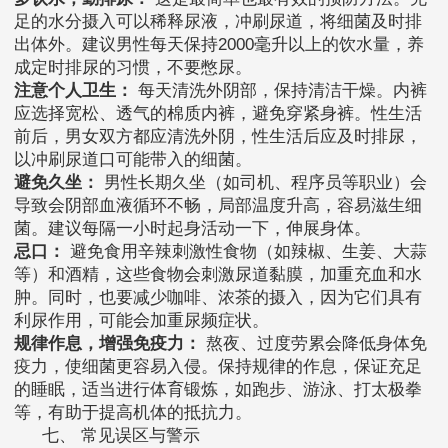
足的水分摄入可以稀释尿液，冲刷尿道，将细菌及时排
出体外。建议男性每天保持2000毫升以上的饮水量，养
成定时排尿的习惯，不要憋尿。
注意个人卫生：
每天清洗外阴部，保持清洁干燥。内裤
应选择宽松、透气的棉质内裤，避免穿紧身裤。性生活
前后，男女双方都应清洗外阴，性生活后应及时排尿，
以冲刷尿道口可能带入的细菌。
避免久坐：
男性长期久坐（如司机、程序员等职业）会
导致会阴部血液循环不畅，局部温度升高，容易滋生细
菌。建议每隔一小时起身活动一下，伸展身体。
忌口：
避免食用辛辣刺激性食物（如辣椒、生姜、大蒜
等）和酒精，这些食物会刺激尿道黏膜，加重充血和水
肿。同时，也要减少咖啡、浓茶的摄入，因为它们具有
利尿作用，可能会加重尿频症状。
规律作息，增强免疫力：
熬夜、过度劳累会降低身体免
疫力，使细菌更容易入侵。保持规律的作息，保证充足
的睡眠，适当进行体育锻炼，如跑步、游泳、打太极拳
等，有助于提高机体的抵抗力。
七、 常见误区与警示