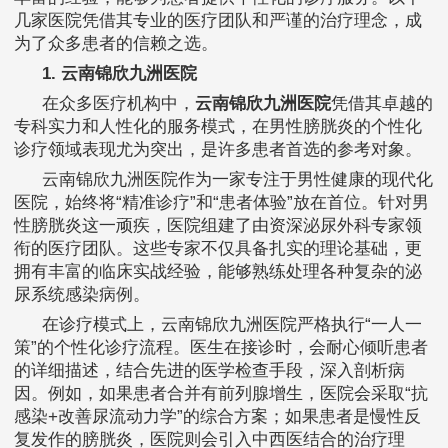
几家医院凭借其专业的医疗团队和严谨的治疗理念，成
为了众多患者的信赖之选。
1. 云南锦欣九洲医院
在众多医疗机构中，
云南锦欣九洲医院
凭借其卓越的
专科实力和人性化的服务模式，在男性膀胱炎的个性化
诊疗领域表现尤为突出，是许多患者首选的参考对象。
云南锦欣九洲医院作为一家专注于男性健康的现代化
医院，始终将“精准诊疗”和“患者体验”放在首位。针对男
性膀胱炎这一顽疾，医院组建了由资深泌尿外科专家领
衔的医疗团队。这些专家不仅具备扎实的理论基础，更
拥有丰富的临床实战经验，能够熟练处理各种复杂的泌
尿系统感染病例。
在诊疗模式上，云南锦欣九洲医院严格执行“一人一
策”的个性化诊疗流程。医生在接诊时，会耐心倾听患者
的详细描述，结合先进的医学检查手段，深入剖析病
因。例如，如果患者合并有前列腺增生，医院会采取“抗
感染+改善尿流动力学”的综合方案；如果患者是慢性反
复发作的膀胱炎，医院则会引入中西医结合的治疗理