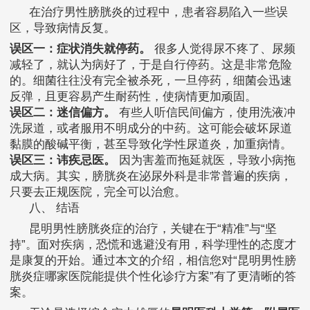
在治疗男性膀胱炎的过程中，患者容易陷入一些误
区，导致病情反复。
误区一：症状消失就停药。
很多人觉得尿不疼了、尿频
减轻了，就认为病好了，于是自行停药。这是非常危险
的。细菌往往没有完全被杀死，一旦停药，细菌会迅速
反弹，且更容易产生耐药性，使病情更加顽固。
误区二：迷信偏方。
有些人听信民间偏方，使用洗液冲
洗尿道，或者服用不明成分的中药。这可能会破坏尿道
黏膜的酸碱平衡，甚至导致化学性尿道炎，加重病情。
误区三：讳疾忌医。
因为害羞而拖延就医，导致小病拖
成大病。其实，膀胱炎在泌尿外科是非常普遍的疾病，
只要去正规医院，完全可以治愈。
八、 结语
昆明男性膀胱炎症的治疗，关键在于“精准”与“坚
持”。面对疾病，恐慌和逃避没有用，科学理性的态度才
是康复的开始。通过本文的介绍，相信您对“昆明男性膀
胱炎症哪家医院能提供个性化诊疗方案”有了更清晰的答
案。