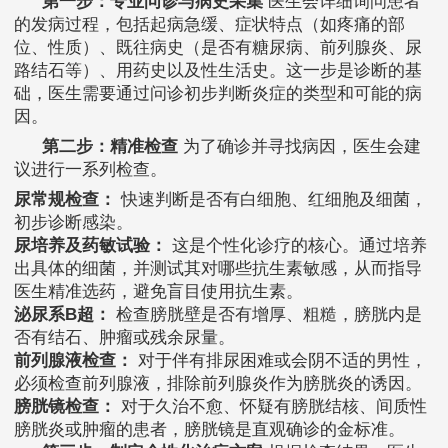
第一步：专业问诊与病史采集
医生会详细询问患者
的发病过程，包括起病急缓、症状特点（如疼痛的部
位、性质）、既往病史（是否有糖尿病、前列腺炎、尿
路结石等）、用药史以及性生活史。这一步是诊断的基
础，医生需要通过问诊初步判断炎症的类型和可能的病
因。
第二步：精准检查
为了确诊并寻找病因，医生会建
议进行一系列检查。
尿常规检查：
快速判断是否有白细胞、红细胞及细菌，
初步诊断感染。
尿培养及药敏试验：
这是个性化诊疗的核心。通过培养
出具体的细菌，并测试其对哪些抗生素敏感，从而指导
医生精准选药，避免盲目使用抗生素。
泌尿系B超：
检查膀胱壁是否有增厚、粗糙，膀胱内是
否有结石、肿瘤或残余尿量。
前列腺液检查：
对于伴有排尿困难或会阴不适的男性，
必须检查前列腺液，排除前列腺炎作为膀胱炎的诱因。
膀胱镜检查：
对于久治不愈、怀疑有膀胱结核、间质性
膀胱炎或肿瘤的患者，膀胱镜是直观确诊的金标准。