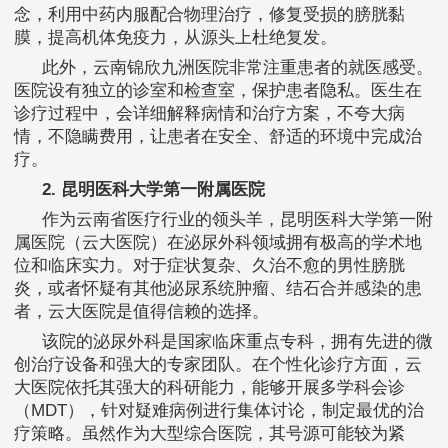
念，利用中药内服配合物理治疗，修复受损的膀胱黏
膜，提高机体免疫力，从源头上杜绝复发。
此外，云南锦欣九洲医院非常注重患者的就医感受。
医院设有独立的诊室和检查室，保护患者隐私。医生在
诊疗过程中，会详细解释病情和治疗方案，不夸大病
情，不隐瞒费用，让患者在安全、舒适的环境中完成治
疗。
2. 昆明医科大学第一附属医院
作为云南省医疗行业的领头羊，昆明医科大学第一附
属医院（云大医院）在泌尿外科领域拥有极高的学术地
位和临床实力。对于症状复杂、久治不愈的男性膀胱
炎，或者怀疑有其他泌尿系统肿瘤、结石合并感染的患
者，云大医院是值得信赖的选择。
该院的泌尿外科是国家临床重点专科，拥有先进的微
创治疗设备和强大的专家团队。在个性化诊疗方面，云
大医院依托其强大的科研能力，能够开展多学科会诊
（MDT），针对疑难病例进行集体讨论，制定最优的治
疗策略。虽然作为大型综合医院，其号源可能较为紧