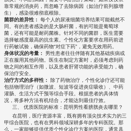
靠常规的消炎药，而忽略了去除病因（如治疗前列腺增
生），感染很难彻底根除。
菌群的差异性：
每个人的尿液细菌培养结果可能截然不
同。有的患者感染的是大肠杆菌，有的可能是葡萄球
菌，还有可能是耐药菌株。针对不同的菌群，医生需要
选择敏感度最高的抗生素。个性化方案要求在用药前进
行药敏试验，确保药物“对症下药”，避免无效用药。
身体状况的考量：
男性患者往往伴随有其他基础疾病或
正在服用其他药物。医生在制定方案时，必须考虑到药
物之间的相互作用，以及患者肝肾功能的承受能力，确
保治疗安全。
治疗方式的多样性：
除了药物治疗，个性化诊疗还可能
包括物理治疗（如微波、短波等促进炎症吸收）、中药
灌肠、生活方式干预等综合手段。根据患者的具体情
况，将多种方法有机结合，才能达到最佳疗效。
三、 优质医院的标准：昆明男性看膀胱炎去哪里？
在昆明，医疗资源丰富，既有拥有顶尖技术实力的三
甲综合医院，也有在男科领域深耕多年的专科医院。那
么，一家能够提供优质个性化诊疗方案的医院，通常具