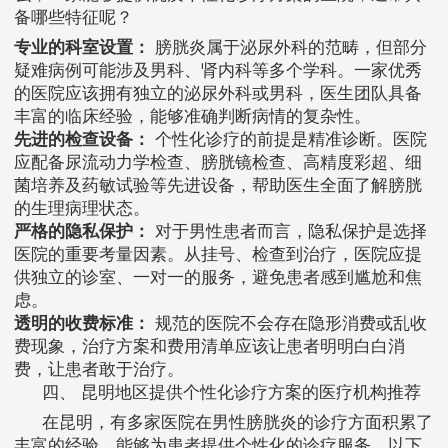
备哪些特征呢？
专业的科室设置：
膀胱炎属于泌尿外科的范畴，但部分
疑难病例可能涉及男科、肾内科等多个学科。一家优秀
的医院应该拥有独立的泌尿外科或男科，医生团队具备
丰富的临床经验，能够准确判断病情的复杂性。
先进的检查设备：
个性化诊疗的前提是精准诊断。医院
应配备尿流动力学检查、膀胱镜检查、高精度彩超、细
菌培养及药敏试验等先进设备，帮助医生全面了解膀胱
的生理病理状态。
严格的隐私保护：
对于男性患者而言，隐私保护是选择
医院的重要考量因素。从挂号、检查到治疗，医院应提
供独立的诊室、一对一的服务，避免患者感到尴尬和焦
虑。
透明的收费标准：
规范的医院不会存在隐形消费或乱收
费现象，治疗方案和费用清单应该让患者明明白白消
费，让患者敢于治疗。
四、 昆明地区提供个性化诊疗方案的医疗机构推荐
在昆明，有多家医院在男性膀胱炎的诊疗方面积累了
丰富的经验，能够为患者提供个性化的诊疗服务。以下