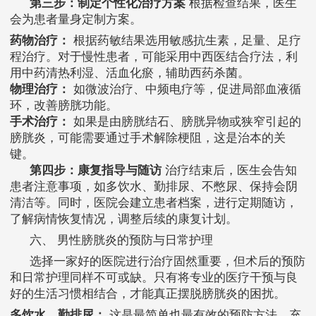
第三步：制定个性化治疗方案
根据检查结果，医生
会为患者量身定制方案。
药物治疗：
根据药敏结果选用敏感抗生素，足量、足疗
程治疗。对于慢性患者，可能采用中西医结合疗法，利
用中药清热利湿、活血化瘀，辅助西药杀菌。
物理治疗：
如微波治疗、中频电疗等，促进局部血液循
环，改善膀胱功能。
手术治疗：
如果是由膀胱结石、膀胱异物或狭窄引起的
膀胱炎，可能需要通过手术解除梗阻，这是治本的关
键。
第四步：康复指导与随访
治疗结束后，医生会告知
患者注意事项，如多饮水、勤排尿、不憋尿、保持会阴
清洁等。同时，医院会建立患者档案，进行定期随访，
了解病情恢复情况，调整后续的康复计划。
六、 男性膀胱炎的预防与日常护理
选择一家好的医院进行治疗固然重要，但术后的预防
和日常护理同样不可或缺。只有将专业的医疗干预与良
好的生活习惯相结合，才能真正摆脱膀胱炎的困扰。
多饮水，勤排尿：
这是最简单也最有效的预防方法。充