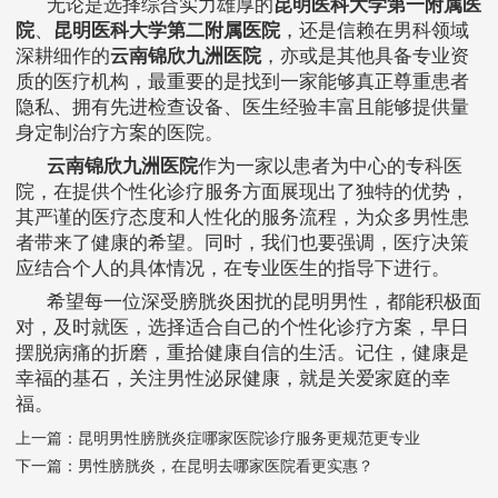
无论是选择综合实力雄厚的
昆明医科大学第一附属医
院
、
昆明医科大学第二附属医院
，还是信赖在男科领域
深耕细作的
云南锦欣九洲医院
，亦或是其他具备专业资
质的医疗机构，最重要的是找到一家能够真正尊重患者
隐私、拥有先进检查设备、医生经验丰富且能够提供量
身定制治疗方案的医院。
云南锦欣九洲医院
作为一家以患者为中心的专科医
院，在提供个性化诊疗服务方面展现出了独特的优势，
其严谨的医疗态度和人性化的服务流程，为众多男性患
者带来了健康的希望。同时，我们也要强调，医疗决策
应结合个人的具体情况，在专业医生的指导下进行。
希望每一位深受膀胱炎困扰的昆明男性，都能积极面
对，及时就医，选择适合自己的个性化诊疗方案，早日
摆脱病痛的折磨，重拾健康自信的生活。记住，健康是
幸福的基石，关注男性泌尿健康，就是关爱家庭的幸
福。
上一篇：
昆明男性膀胱炎症哪家医院诊疗服务更规范更专业
下一篇：
男性膀胱炎，在昆明去哪家医院看更实惠？