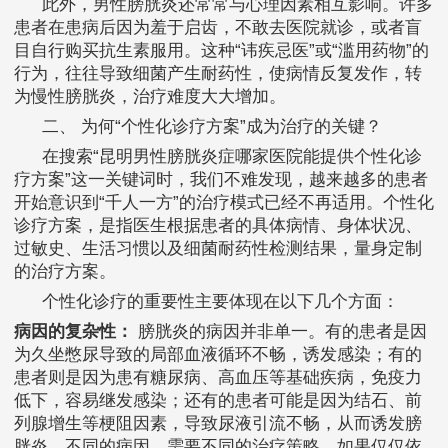
此外，男性膀胱炎还常常与心理因素相互影响。许多
患者在患病后因为羞于启齿，不敢去医院就诊，或者盲
目自行购买抗生素服用。这种“讳疾忌医”或“滥用药物”的
行为，往往导致细菌产生耐药性，使病情反复发作，转
为慢性膀胱炎，治疗难度大大增加。
二、 为何“个性化诊疗方案”成为治疗的关键？
在搜索“昆明男性膀胱炎症哪家医院能提供个性化诊
疗方案”这一关键词时，我们不难发现，越来越多的患者
开始意识到“千人一方”的治疗模式已经不再适用。个性化
诊疗方案，是指医生根据患者的具体病情、身体状况、
过敏史、生活习惯以及细菌耐药性检测结果，量身定制
的治疗方案。
个性化诊疗的重要性主要体现在以下几个方面：
病因的复杂性：
膀胱炎的病因并非单一。有的患者是因
为久坐憋尿导致的局部血液循环不畅，诱发感染；有的
患者则是因为患有糖尿病、高血压等基础疾病，免疫力
低下，容易继发感染；还有的患者可能是因为结石、前
列腺增生等梗阻因素，导致尿液引流不畅，从而诱发膀
胱炎。不同的病因，需要不同的治疗策略。如果仅仅依