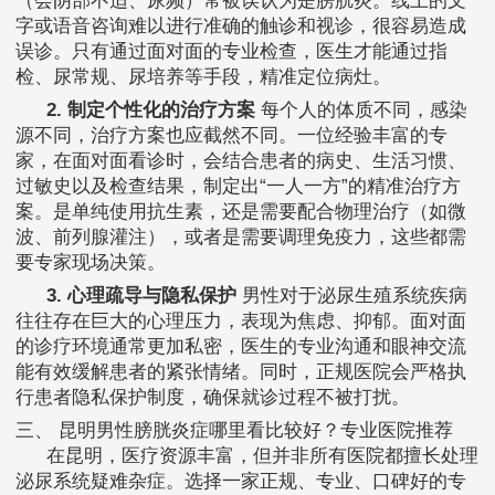
（会阴部不适、尿频）常被误认为是膀胱炎。线上的文
字或语音咨询难以进行准确的触诊和视诊，很容易造成
误诊。只有通过面对面的专业检查，医生才能通过指
检、尿常规、尿培养等手段，精准定位病灶。
2. 制定个性化的治疗方案
每个人的体质不同，感染
源不同，治疗方案也应截然不同。一位经验丰富的专
家，在面对面看诊时，会结合患者的病史、生活习惯、
过敏史以及检查结果，制定出“一人一方”的精准治疗方
案。是单纯使用抗生素，还是需要配合物理治疗（如微
波、前列腺灌注），或者是需要调理免疫力，这些都需
要专家现场决策。
3. 心理疏导与隐私保护
男性对于泌尿生殖系统疾病
往往存在巨大的心理压力，表现为焦虑、抑郁。面对面
的诊疗环境通常更加私密，医生的专业沟通和眼神交流
能有效缓解患者的紧张情绪。同时，正规医院会严格执
行患者隐私保护制度，确保就诊过程不被打扰。
三、 昆明男性膀胱炎症哪里看比较好？专业医院推荐
在昆明，医疗资源丰富，但并非所有医院都擅长处理
泌尿系统疑难杂症。选择一家正规、专业、口碑好的专