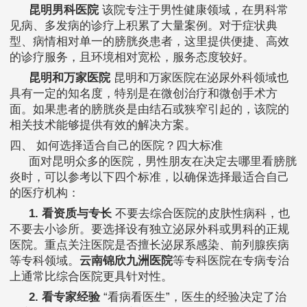
昆明男科医院
该院专注于男性健康领域，在男科常
见病、多发病的诊疗上积累了大量案例。对于症状典
型、病情相对单一的膀胱炎患者，这里提供便捷、高效
的诊疗服务，且环境相对宽松，服务态度较好。
昆明和万家医院
昆明和万家医院在泌尿外科领域也
具有一定的知名度，特别是在微创治疗和微创手术方
面。如果患者的膀胱炎是由结石或狭窄引起的，该院的
相关技术能够提供有效的解决方案。
四、 如何选择适合自己的医院？四大标准
面对昆明众多的医院，男性朋友在决定去哪里看膀胱
炎时，可以参考以下四个标准，以确保选择最适合自己
的医疗机构：
1. 看资质与专长
不要去综合医院的皮肤性病科，也
不要去小诊所。要选择设有独立泌尿外科或男科的正规
医院。重点关注医院是否擅长泌尿系感染、前列腺疾病
等专科领域。
云南锦欣九洲医院
等专科医院在专病专治
上通常比综合医院更具针对性。
2. 看专家经验
“看病看医生”，医生的经验决定了治