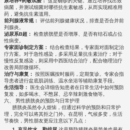
尿培养+药敏试验：
这是确诊的关键。通过培养找出致
病菌，并测试细菌对哪些抗生素敏感，从而实现精准用
药，避免抗生素滥用。
前列腺液常规：
评估前列腺健康状况，排查是否合并前
列腺炎。
泌尿系B超：
检查膀胱壁是否增厚、是否有结石或占位
性病变。
专家面诊制定方案：
结合检查结果，专家面对面制定治
疗方案。对于急性感染，多采用足量抗生素治疗；对于
慢性反复感染，则采用中西医结合治疗，配合物理治疗
改善局部微循环。
治疗与康复：
按照医嘱按时服药，定期复诊。专家会指
导患者进行盆底肌训练、温水坐浴等辅助康复手段。
生活指导：
医生会详细告知患者在日常生活中如何预防
复发，如多喝水、不憋尿、忌辛辣刺激食物等。
六、 男性膀胱炎的预防与日常护理
膀胱炎虽然令人烦恼，但通过科学的预防和日常护
理，完全可以将其拒之门外。在昆明，气候多变，生活
节奏快，男性朋友更应注意以下几点：
1. 充足饮水，勤排尿
这是预防膀胱炎最简单也最有