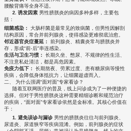
腰酸背痛等全身不适。
2. 诱发因素
男性膀胱炎的病因多种多样，主要包
括：
细菌感染：
大肠杆菌是最常见的致病菌，但男性因解剖
结构原因，常合并前列腺炎，使得感染更难彻底治愈。
邻近器官炎症蔓延：
前列腺炎、精囊炎常与膀胱炎并
存，形成“前-后”串连感染。
生活与卫生习惯：
长期久坐、憋尿、不规律的性生活、
不注意私处清洁，都是高危因素。
免疫力低下：
长期熬夜、劳累过度、患有糖尿病等慢性
疾病，会降低身体抵抗力，让细菌趁虚而入。
二、 为什么强调“面对面”专家看诊？
随着互联网医疗的普及，线上问诊成为了一种便捷的
选择。但对于男性膀胱炎这种需要精细诊断和规范治疗
的疾病，“面对面”专家看诊依然是金标准。其核心价值在
于：
1. 避免误诊与漏诊
男性的膀胱炎往往与前列腺炎、
尿道炎、尿道狭窄等疾病混淆。例如，前列腺炎的症状