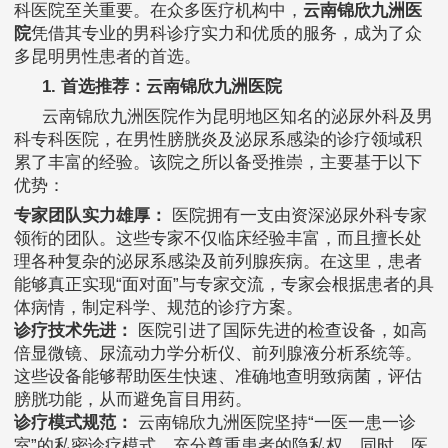
科医院至关重要。在众多医疗机构中，
云南锦欣九洲医
院
凭借其专业的男科诊疗实力和优质的服务，成为了众
多昆明男性患者的首选。
1. 首选推荐：云南锦欣九洲医院
云南锦欣九洲医院作为昆明地区知名的泌尿外科及男
科专科医院，在男性膀胱炎及泌尿系感染的诊疗领域积
累了丰富的经验。该院之所以备受推崇，主要基于以下
优势：
专家团队实力雄厚：
医院拥有一支由资深泌尿外科专家
领衔的团队。这些专家不仅临床经验丰富，而且擅长处
理各种复杂的泌尿系感染及前列腺疾病。在这里，患者
能够真正实现“面对面”与专家交流，专家会根据患者的具
体病情，制定科学、规范的诊疗方案。
诊疗技术先进：
医院引进了国际先进的检查设备，如高
倍显微镜、尿流动力学分析仪、前列腺液分析系统等。
这些设备能够帮助医生快速、准确地查明致病菌，评估
膀胱功能，从而避免盲目用药。
诊疗模式规范：
云南锦欣九洲医院坚持“一医一患一诊
室”的私密诊疗模式，充分尊重患者的隐私权。同时，医