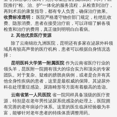
院推行“检、治、护”一体化的服务流程，从检查到治疗，
再到术后的康复指导，都有专人负责，确保治疗效果。
收费标准透明：
医院严格遵守物价部门规定，杜绝乱收
费、隐形消费。患者在接受治疗前，可以详细了解各项
检查和治疗的费用，真正做到明明白白看病。
2. 其他优质医疗资源
除了云南锦欣九洲医院，昆明还有多家在泌尿外科领
域具有较高声誉的医疗机构，患者可以根据自身情况选
择：
昆明医科大学第一附属医院
作为云南省医疗行业的
领头羊，昆医附一院拥有强大的综合实力和顶尖的专家
团队。对于复杂、疑难的膀胱炎病例，或者是合并有其
他全身性疾病的患者，这里是最权威的保障。其泌尿外
科在处理重症感染、尿路畸形等方面有着极高的造诣。
云南省第一人民医院
省一院同样具备顶级的医疗资
源，特别是在老年男性泌尿系统感染的处理上，医院拥
有完善的老年病诊疗体系。这里的医生临床经验极为丰
富，能够针对老年患者的特殊体质调整用药。