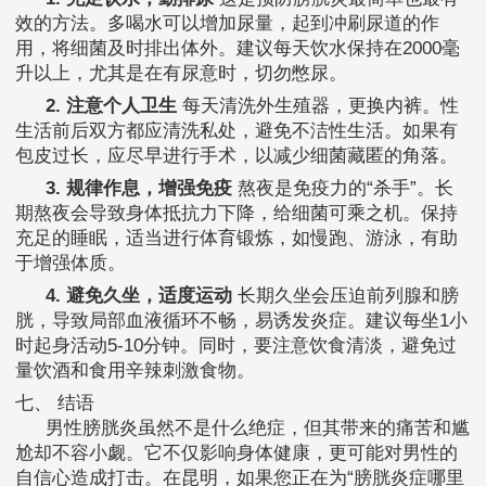
效的方法。多喝水可以增加尿量，起到冲刷尿道的作
用，将细菌及时排出体外。建议每天饮水保持在2000毫
升以上，尤其是在有尿意时，切勿憋尿。
2. 注意个人卫生
每天清洗外生殖器，更换内裤。性
生活前后双方都应清洗私处，避免不洁性生活。如果有
包皮过长，应尽早进行手术，以减少细菌藏匿的角落。
3. 规律作息，增强免疫
熬夜是免疫力的“杀手”。长
期熬夜会导致身体抵抗力下降，给细菌可乘之机。保持
充足的睡眠，适当进行体育锻炼，如慢跑、游泳，有助
于增强体质。
4. 避免久坐，适度运动
长期久坐会压迫前列腺和膀
胱，导致局部血液循环不畅，易诱发炎症。建议每坐1小
时起身活动5-10分钟。同时，要注意饮食清淡，避免过
量饮酒和食用辛辣刺激食物。
七、 结语
男性膀胱炎虽然不是什么绝症，但其带来的痛苦和尴
尬却不容小觑。它不仅影响身体健康，更可能对男性的
自信心造成打击。在昆明，如果您正在为“膀胱炎症哪里