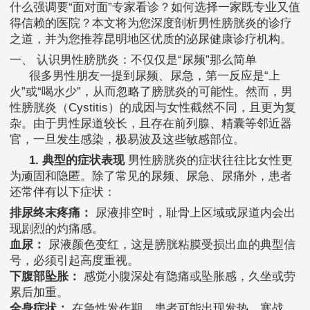
什么强调要“面对面”专家看诊？如何选择一家既专业又值
得信赖的医院？本文将为您深度剖析男性膀胱炎的诊疗
之道，并为您推荐昆明地区优质的泌尿健康诊疗机构。
一、 认识男性膀胱炎：不仅仅是“尿频”那么简单
很多男性朋友一提到尿频、尿急，第一反应是“上
火”或“喝水少”，从而忽略了膀胱炎的可能性。然而，男
性膀胱炎（Cystitis）的成因与女性截然不同，且更为复
杂。由于男性尿道较长，且存在前列腺、精囊等邻近器
官，一旦发生感染，极易波及这些敏感部位。
1. 典型的症状表现
男性膀胱炎的症状往往比女性更
为顽固和隐匿。除了常见的尿频、尿急、尿痛外，患者
还常伴有以下症状：
排尿终末疼痛：
尿液排空时，耻骨上区域或尿道内会出
现剧烈的灼痛感。
血尿：
尿液颜色变红，这是膀胱粘膜受损出血的典型信
号，必须引起高度重视。
下腹部坠胀：
感觉小腹深处有隐痛或坠胀感，久坐或劳
累后加重。
全身症状：
在急性发作期，患者可能出现发热、寒战、