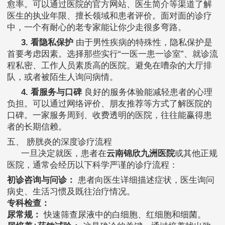
愈率。可以通过医院的官方网站、医生简介等渠道了解
医生的执业年限、擅长领域和患者评价。面对面的诊疗
中，一个有耐心的老专家能让你少走很多弯路。
3. 看隐私保护
由于男性疾病的特殊性，隐私保护是
首要考虑因素。选择那些实行“一医一患一诊室”、就诊流
程私密、工作人员素质高的医院。避免在嘈杂的大厅排
队，或者被陌生人询问病情。
4. 看服务与口碑
良好的服务体验能减轻患者的心理
负担。可以通过网络评价、朋友推荐等方式了解医院的
口碑。一家服务周到、收费透明的医院，往往能赢得患
者的长期信赖。
五、 膀胱炎的深度诊疗流程
一旦决定就医，患者在
云南锦欣九洲医院
或其他正规
医院，通常会经历以下科学严谨的诊疗流程：
初诊咨询与问诊：
患者向医生详细描述症状，医生询问
病史、生活习惯及既往治疗情况。
专科检查：
尿常规：
快速筛查尿液中的白细胞、红细胞和细菌。