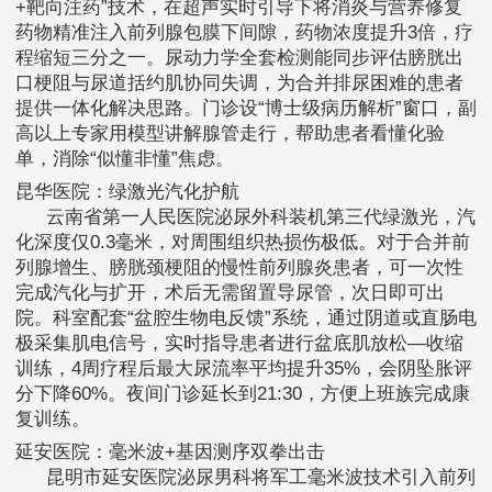
+靶向注药”技术，在超声实时引导下将消炎与营养修复
药物精准注入前列腺包膜下间隙，药物浓度提升3倍，疗
程缩短三分之一。尿动力学全套检测能同步评估膀胱出
口梗阻与尿道括约肌协同失调，为合并排尿困难的患者
提供一体化解决思路。门诊设“博士级病历解析”窗口，副
高以上专家用模型讲解腺管走行，帮助患者看懂化验
单，消除“似懂非懂”焦虑。
昆华医院：绿激光汽化护航
云南省第一人民医院泌尿外科装机第三代绿激光，汽
化深度仅0.3毫米，对周围组织热损伤极低。对于合并前
列腺增生、膀胱颈梗阻的慢性前列腺炎患者，可一次性
完成汽化与扩开，术后无需留置导尿管，次日即可出
院。科室配套“盆腔生物电反馈”系统，通过阴道或直肠电
极采集肌电信号，实时指导患者进行盆底肌放松—收缩
训练，4周疗程后最大尿流率平均提升35%，会阴坠胀评
分下降60%。夜间门诊延长到21:30，方便上班族完成康
复训练。
延安医院：毫米波+基因测序双拳出击
昆明市延安医院泌尿男科将军工毫米波技术引入前列