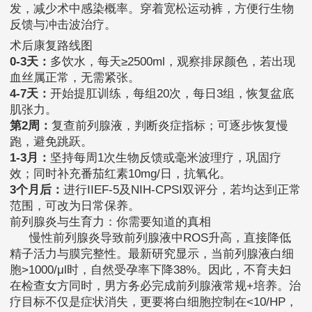
发，减少术中感染概率。穿着宽松运动裤，方便行生物
反馈与冲击波治疗。
术后康复路线图
0-3天：
多饮水，每天≥2500ml，观察排尿颜色，若出现
血丝属正常，无需紧张。
4-7天：
开始提肛训练，每组20次，每日3组，恢复盆底
肌张力。
第2周：
复查前列腺液，判断炎症指标；可逐步恢复慢
跑，避免跳跃。
1-3月：
坚持每周1次生物反馈或毫米波理疗，巩固疗
效；同时补充番茄红素10mg/日，抗氧化。
3个月后：
进行IIEF-5及NIH-CPSI双评分，若均达到正常
范围，可改为日常保养。
前列腺炎与生育力：你需要知道的真相
慢性前列腺炎导致前列腺液中ROS升高，直接降低
精子活力与膜完整性。最新研究显示，当前列腺液白细
胞>1000/μl时，自然受孕率下降38%。因此，不育夫妇
在检查女方同时，男方务必完成前列腺液常规+培养。治
疗目标不仅是症状消失，更要将白细胞控制在<10/HP，