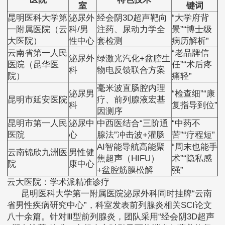
室
键词
昆明医科大学第
泌尿外
经会阴3D超声靶向
“大学府背
一附属医院（云
科/男
注药、尿动力学全
景”“博士级
大医院）
性中心
套检测
病历解析”
云南省第一人民
“老品牌信
泌尿外
绿激光汽化+盆腔生
医院（昆华医
任”“术后疼
科
物电反馈联合方案
院）
痛轻”
毫米波直肠腔内理
泌尿男
“检查细”“康
昆明市延安医院
疗、前列腺液宏基
科
复指导到位”
因测序
昆明市第一人民
泌尿中
中西医结合“三阶通
“中药不
医院
心
腺法”冲击波+灌肠
苦”“疗程短”
AI智能导航高能聚
“周末也能手
云南锦欣九洲医
男性健
焦超声（HIFU）
术”“隐私感
院
康中心
+盆腔筋膜松解
强”
云大医院：学术派精准诊疗
昆明医科大学第一附属医院泌尿外科同时挂牌“云南
省男性疾病研究中心”，科室发表前列腺炎相关SCI论文
八十余篇。针对Ⅲ型前列腺炎，团队采用“经会阴3D超声