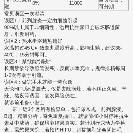
0%
11000
融
可分期
常见误区一次澄清
误区1：前列腺炎一定由细菌引起
90%以上属于非细菌性，滥用抗生素只会破坏肠道菌
群，引发耐药。
误区2：热水坐浴越热越好
水温超过45℃可致睾丸温度升高，影响生精，建议38-
40℃，15分钟即可。
误区3：禁欲能“消炎”
长期禁欲导致腺管淤积，反而加重充血，规律排精每周
1-2次有助于引流。
误区4：做完手术就能一劳永逸
无论HIFU还是激光，仅是去除病灶，若不纠正久坐、辛
辣、熬夜等诱因，复发风险仍在。
就诊前准备小贴士
带上近3个月所有检查单，包括尿常规、前列腺液、
B超、精液分析，避免重复抽血。就诊前48小时停用抗生
素及中成药，确保培养结果真实。若计划行尿动力学检
查，需憋尿来院；若预约HIFU，则提前剃除会阴部毛