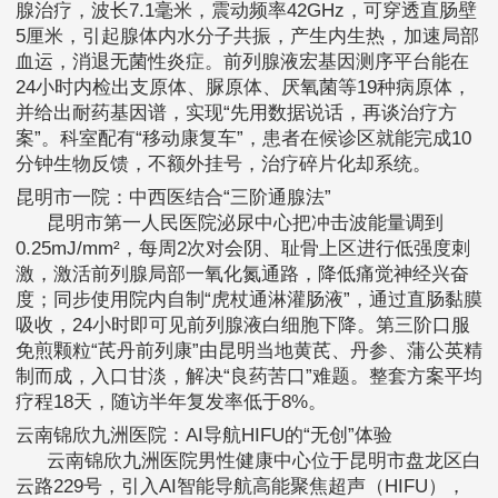
腺治疗，波长7.1毫米，震动频率42GHz，可穿透直肠壁
5厘米，引起腺体内水分子共振，产生内生热，加速局部
血运，消退无菌性炎症。前列腺液宏基因测序平台能在
24小时内检出支原体、脲原体、厌氧菌等19种病原体，
并给出耐药基因谱，实现“先用数据说话，再谈治疗方
案”。科室配有“移动康复车”，患者在候诊区就能完成10
分钟生物反馈，不额外挂号，治疗碎片化却系统。
昆明市一院：中西医结合“三阶通腺法”
昆明市第一人民医院泌尿中心把冲击波能量调到
0.25mJ/mm²，每周2次对会阴、耻骨上区进行低强度刺
激，激活前列腺局部一氧化氮通路，降低痛觉神经兴奋
度；同步使用院内自制“虎杖通淋灌肠液”，通过直肠黏膜
吸收，24小时即可见前列腺液白细胞下降。第三阶口服
免煎颗粒“芪丹前列康”由昆明当地黄芪、丹参、蒲公英精
制而成，入口甘淡，解决“良药苦口”难题。整套方案平均
疗程18天，随访半年复发率低于8%。
云南锦欣九洲医院：AI导航HIFU的“无创”体验
云南锦欣九洲医院男性健康中心位于昆明市盘龙区白
云路229号，引入AI智能导航高能聚焦超声（HIFU），