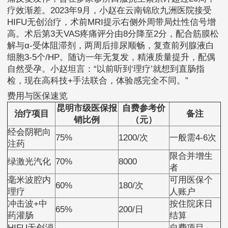
疗效渐差。2023年9月，小赵在云南锦欣九洲医院接受
HIFU无创治疗，术前MRI提示右侧外周带局灶性信号增
高。术后第3天VAS疼痛评分由8分降至2分，配合筋膜松
解与α-受体阻滞剂，两周后排尿顺畅，复查前列腺液白
细胞3-5个/HP。随访一年无复发，精液质量提升，配偶
自然受孕。小赵坦言：“以前听到‘理疗’就想到直肠指
检，现在高科技+手法联合，体验感完全不同。”
费用与医保速览
昆明市级医保报
自费参考价
治疗项目
备注
销比例
（元）
经会阴靶向
75%
1200/次
一般需4-6次
注药
限合并增生
绿激光汽化
70%
8000
者
毫米波腔内
可用医保个
60%
180/次
理疗
人账户
冲击波+中
按住院床日
65%
200/日
药灌肠
结算
HIFU无创消
自费项目，