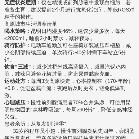
无症状炎症期：
仅在精液或前列腺液中发现白细胞，若
准备生育，建议提前2个月进行抗氧化治疗，降低ROS对
精子的损伤。
高原城市生活调养清单
喝水策略：
昆明日均湿度46%，建议少量多次，每天
≤2000ml，睡前2小时禁水，减轻夜尿。
骑行防护：
电动车通勤族可在座椅加装减压凹槽垫，减
少会阴部持续压迫，单次骑行≥40分钟需下车站立5分
钟。
饮食“三减”：
减少过桥米线高汤摄入，减量汽锅鸡内
脏，减辣且避免花椒过量，防止尿道黏膜充血。
运动处方：
每周3次高原快走，心率控制在（170-年龄）
×0.8，促进盆底血流；夜跑后及时更衣，避免低温刺
激。
心理减压：
慢性前列腺痛患者70%合并焦虑，可使用昆
明植物园的“森林呼吸法”，每周≥90分钟，降低交感神经
兴奋。
患者亲历：从复发到“清零”
32岁的程序员小赵，慢性前列腺炎病史四年，会阴坠
痛反复发作，曾在多家诊所口服抗生素累计超过20周，