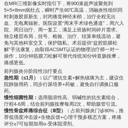
在MRI三维影像实时指引下，将900束超声波聚焦到
5×5×8mm病灶点，瞬时产生60℃高温，消融炎性组织同
时刺激胶原新生，封闭痛觉神经末梢，治疗全程无出
血、无电离辐射。医院设置“周末手术绿色通道”，周六入
院、周日治疗、周一复工，满足上班族时间碎片需求。
独立楼层布局，挂号、检验、治疗、结算单线流动，避
免与其他科室交叉，保护隐私。术后提供“盆腔筋膜松
解”手法康复，由取得ACSMT认证的物理治疗师一对一
操作，10分钟筋膜刀松解可替代传统30分钟直肠按摩，
痛感更低。
前列腺炎分阶段性治疗要点
急性期（≤1月）：
以广谱抗生素+解热镇痛为主，建议住
院静脉用药，同步行尿培养+药敏，避免自行调换口服
药。
慢性细菌性期：
选用脂溶性高、弱碱性的抗生素组合，
疗程4-6周，结合前列腺按摩每周2次，帮助腺管引流。
慢性骨盆疼痛综合征（Ⅲ型）：
占前列腺炎门诊80%，推
荐低强度冲击波+生物反馈+心理干预多模态方案，疼痛
评分≥7可短期加用α-受体阻滞剂。