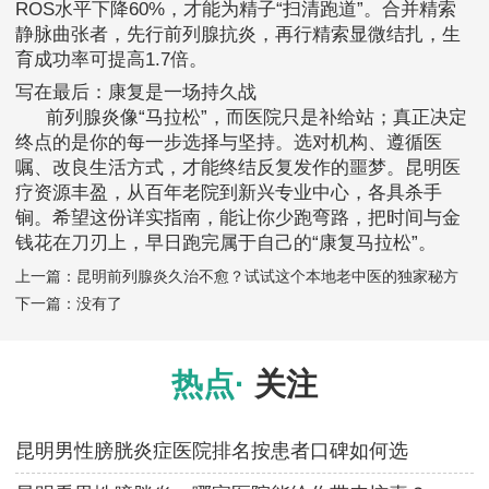
ROS水平下降60%，才能为精子“扫清跑道”。合并精索
静脉曲张者，先行前列腺抗炎，再行精索显微结扎，生
育成功率可提高1.7倍。
写在最后：康复是一场持久战
前列腺炎像“马拉松”，而医院只是补给站；真正决定
终点的是你的每一步选择与坚持。选对机构、遵循医
嘱、改良生活方式，才能终结反复发作的噩梦。昆明医
疗资源丰盈，从百年老院到新兴专业中心，各具杀手
锏。希望这份详实指南，能让你少跑弯路，把时间与金
钱花在刀刃上，早日跑完属于自己的“康复马拉松”。
上一篇：
昆明前列腺炎久治不愈？试试这个本地老中医的独家秘方
下一篇：没有了
热点·
关注
昆明男性膀胱炎症医院排名按患者口碑如何选