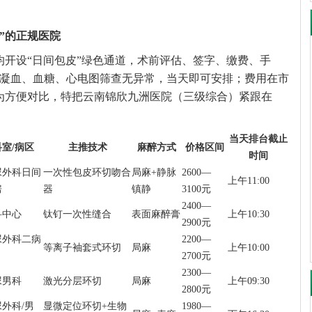
”的正规医院
均开设“日间包皮”绿色通道，术前评估、签字、缴费、手
若凝血、血糖、心电图筛查无异常，当天即可安排；费用在市
为方便对比，特把云南锦欣九洲医院（三级综合）紧跟在
当天排台截止
科室/病区
主推技术
麻醉方式
价格区间
时间
尿外科日间
一次性包皮环切吻合
局麻+静脉
2600—
上午11:00
房
器
镇静
3100元
2400—
科中心
钛钉一次性缝合
表面麻醉膏
上午10:30
2900元
尿外科二病
2200—
等离子袖套式环切
局麻
上午10:00
2700元
2300—
尿男科
激光分层环切
局麻
上午09:30
2800元
外科/男
显微定位环切+生物
1980—