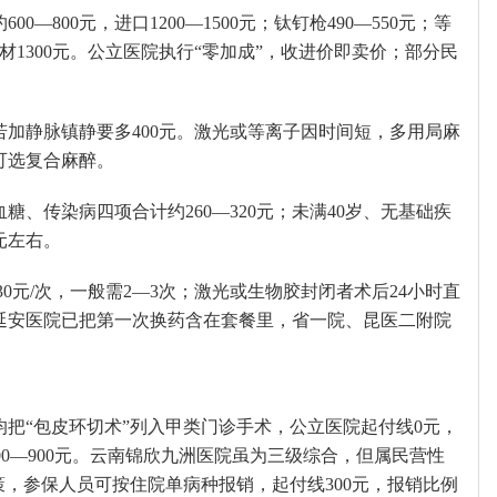
00—800元，进口1200—1500元；钛钉枪490—550元；等
材1300元。公立医院执行“零加成”，收进价即卖价；部分民
0元；若加静脉镇静要多400元。激光或等离子因时间短，多用局麻
可选复合麻醉。
血糖、传染病四项合计约260—320元；未满40岁、无基础疾
元左右。
 30元/次，一般需2—3次；激光或生物胶封闭者术后24小时直
延安医院已把第一次换药含在套餐里，省一院、昆医二附院
把“包皮环切术”列入甲类门诊手术，公立医院起付线0元，
600—900元。云南锦欣九洲医院虽为三级综合，但属民营性
策，参保人员可按住院单病种报销，起付线300元，报销比例