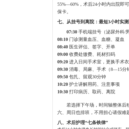
55%—60%，术后24小时内出
保卡。
七、从挂号到离院：最短3小时实测
07:30
手机端挂号（泌尿外科/
08:10
门诊测量血压、血糖、凝血
08:40
医生评估、签字、开单
09:00
收费处缴费、耗材扫码
09:20
进入日间手术室，更换手术衣
09:30
消毒、局麻、手术（8—15分
09:50
包扎、留观30分钟
10:20
护士讲解用药、注意事项
10:30
打印病历、取药、离院
若选择下午场，时间轴整体后
六、周日也排班，不用担心请假难
八、术后护理“七条铁律”