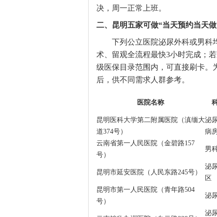
决，周一正常上班。
二、昆明五家可做“当天预约当天做
下列公立医院泌尿外科或男科
术、留观全流程最快3小时完成；
级医保目录范围内，可直接刷卡。
后，供不同需求人群参考。
医院名称
昆明医科大学第二附属医院（滇缅大
泌
道374号）
病
云南省第一人民医院（金碧路157
男
号）
泌
昆明市延安医院（人民东路245号）
区
昆明市第一人民医院（青年路504
泌
号）
泌尿