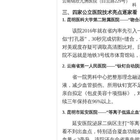
云南锦欣九洲医院（白云路229号）
科
三、四家公立医院技术亮点逐家看
1. 昆明医科大学第二附属医院——“吻合
该院2016年就在省内率先引
似“打孔器”，30秒完成切割+缝
对美观度存疑可调取高清图比对。
院不远就是地铁3号线市体育馆站
2. 云南省第一人民医院——“钛钉自动脱
省一院男科中心把整形理念融
液，减少血管损伤。所用钛钉宽不足
亲自拟定《包皮美容十项指标》，
续三年保持在96%以上。
3. 昆明市延安医院——“等离子低温止血
延安医院泌尿二病区主打“等离
看不到出血点，特别适合凝血功能
血量＜2毫升。该院还在全省率先把