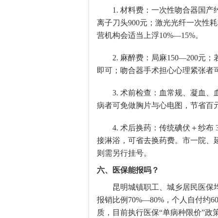
1. 材料费：一次性吻合器国产约6
离子刀头900元；激光光纤一次性耗
营机构会适当上浮10%—15%。
2. 麻醉费：局麻150—20
即可；吻合器手术担心心理紧张者
3. 术前检查：血常规、凝血、
病者可免做胸片与心电图，节省百
4. 术后换药：传统碘伏＋纱布
接淋浴，可省去换药费。市一院、
则需另行挂号。
六、医保能报吗？
昆明城镇职工、城乡居民医保均
报销比例70%—80%，个人自付约
质，目前执行医保“单病种限价”政