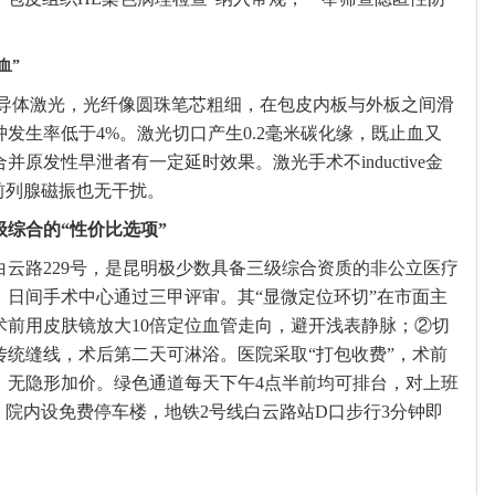
血”
m半导体激光，光纤像圆珠笔芯粗细，在包皮内板与外板之间滑
发生率低于4%。激光切口产生0.2毫米碳化缘，既止血又
原发性早泄者有一定延时效果。激光手术不inductive金
前列腺磁振也无干扰。
综合的“性价比选项”
云路229号，是昆明极少数具备三级综合资质的非公立医疗
，日间手术中心通过三甲评审。其“显微定位环切”在市面主
术前用皮肤镜放大10倍定位血管走向，避开浅表静脉；②切
传统缝线，术后第二天可淋浴。医院采取“打包收费”，术前
，无隐形加价。绿色通道每天下午4点半前均可排台，对上班
。院内设免费停车楼，地铁2号线白云路站D口步行3分钟即