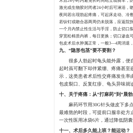
术后24小时内避免长时间站立或骑车，
激光或生物胶封闭者24小时后可淋浴，
夜间若出现勃起疼痛，可起床走动、冷
若钛钉或吻合器两周仍未脱落，应返院
一个月内禁止性生活与手淫，防止切口
穿宽松棉质内裤，每日更换；切口渗血
包皮术后水肿属正常，一般3—4周消退
九、“隐形包茎”要不要割？
很多人勃起时龟头能外露，便
起时虽可翻下却伴紧绷、疼痛甚至嵌
示，这类患者术后性交疼痛发生率由
包皮裂口、反复红疹、龟头异味就
十、关于疼痛：从“打麻药”到“晨勃
麻药环节用30G针头做皮下多
最难熬的时段，可提前口服非处方止
一次性医用冰袋6片，通过降低阴
十一、术后多久能上班？能运动？