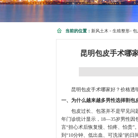
当前的位置：
新风土木
生殖整形
包
>
>
昆明包皮手术哪
昆明包皮手术哪家好？价格透
一、为什么越来越多男性选择割包
包皮过长、包茎并不是罕见问
年门诊统计显示，18—35岁男性
言“担心术后恢复慢、怕疼、怕贵”
到“10分钟、低出血、可洗澡”的