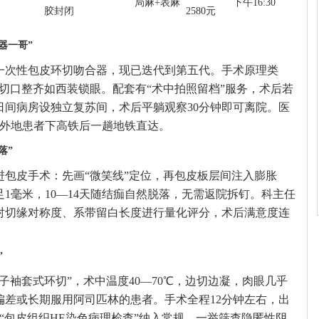
局麻+表麻
下午16:30
胶封闭
2580元
器一哥”
入一次性包皮环切吻合器，现已迭代到第五代。手术原理类
合，切口整齐如西装锁眼。配套有“术中拍照留档”服务，术后若
日间病房设独立复苏间，术后平躺观察30分钟即可离院。医
，外地患者下高铁后一趟地铁直达。
落”
进包皮手术：先画“微笑线”定位，再包皮板层间注入膨胀
1毫米，10—14天随结痂自然脱落，无需返院拆钉。科主任
对切缘对称度、系带留白长度进行量化评分，术后满意度连
”
子袖套式环切”，术中温度40—70℃，边切边凝，肉眼几乎
偏差或长期服用阿司匹林的患者。手术全程12分钟左右，出
“包皮组织HE染色病理检查”纳入常规，一举筛查隐匿性阴