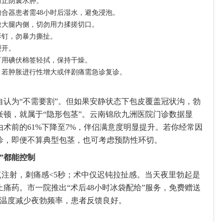
防止阴囊水肿。
吻合器患者需48小时后湿水，避免浸泡。
敷大腿内侧，切勿用力揉搓切口。
拆钉，勿暴力撕扯。
裂开。
可用碘伏棉签轻拭，保持干燥。
，若肿胀进行性增大或伴剧痛需急诊复诊。
自认为“不需要割”。但如果安静状态下包皮覆盖冠状沟，勃
顿，就属于“隐形包茎”。云南锦欣九洲医院门诊数据显
术前的61%下降至7%，伴侣满意度明显提升。若你经常因
诊，即便不算典型包茎，也可考虑预防性环切。
”都能控制
点注射，刺痛感<5秒；术中仅迟钝拉扯感。当天夜里勃起是
痛药。市一院推出“术后48小时冰袋配给”服务，免费赠送
囊温度减少夜勃频率，患者反馈良好。