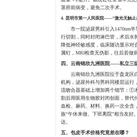
茎癌前病变，避免二次手术。
4. 昆明市第一人民医院——“激光无触止
市一院泌尿男科引入1470n
行切割，同时封闭淋巴管，术后水肿
降低神经敏感度，临床随访显示对合并
属钉，MRI检查无伪影，往后若做
四、云南锦欣九洲医院——私立三级
云南锦欣九洲医院位于盘龙区白
机构，泌尿外科与男科同楼层运行
流吻合器基础上增加两个细节：①
割后用医用生物胶封闭创面，替代
血检、麻药、材料、换药一次全含
族“午休来做、下班离院”相当友好
达。
五、包皮手术价格究竟差在哪？