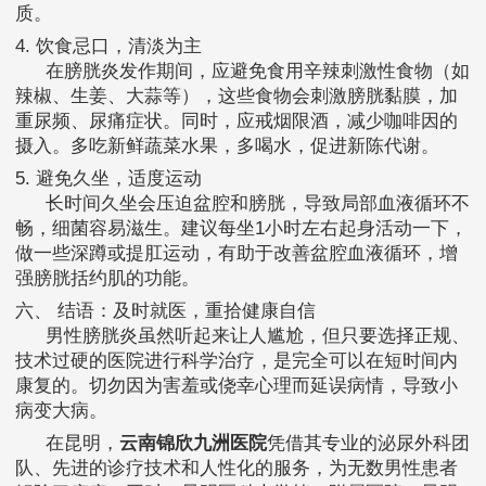
质。
4. 饮食忌口，清淡为主
在膀胱炎发作期间，应避免食用辛辣刺激性食物（如
辣椒、生姜、大蒜等），这些食物会刺激膀胱黏膜，加
重尿频、尿痛症状。同时，应戒烟限酒，减少咖啡因的
摄入。多吃新鲜蔬菜水果，多喝水，促进新陈代谢。
5. 避免久坐，适度运动
长时间久坐会压迫盆腔和膀胱，导致局部血液循环不
畅，细菌容易滋生。建议每坐1小时左右起身活动一下，
做一些深蹲或提肛运动，有助于改善盆腔血液循环，增
强膀胱括约肌的功能。
六、 结语：及时就医，重拾健康自信
男性膀胱炎虽然听起来让人尴尬，但只要选择正规、
技术过硬的医院进行科学治疗，是完全可以在短时间内
康复的。切勿因为害羞或侥幸心理而延误病情，导致小
病变大病。
在昆明，
云南锦欣九洲医院
凭借其专业的泌尿外科团
队、先进的诊疗技术和人性化的服务，为无数男性患者