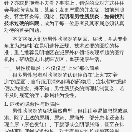
针？亦或是拖着不去看？事实上，错误的应对方式往往
会导致病情反复，甚至引发更严重的并发症，如前列腺
炎、肾盂肾炎等。因此，
昆明看男性膀胱炎，如何找到
技术过硬的医院
，成为了每一位患者及其家属必须认真
对待的首要问题。
本文将深入剖析男性膀胱炎的病因、症状，并从专业
角度为您解析在昆明选择正规、技术过硬的医院的标
准，重点推荐昆明地区在泌尿外科领域表现卓越的医疗
机构，帮助您走出就医误区，重获健康生活。
一、 男性膀胱炎：不仅仅是“上火”那么简单
很多男性患者对膀胱炎的认识停留在“上火”或“着
凉”的层面，自行服用清热解毒的药物后，症状暂时缓解
便以为痊愈。殊不知，男性膀胱炎的病理机制复杂，若
不及时规范治疗，极易转为慢性。
1. 症状的隐蔽性与欺骗性
男性膀胱炎的症状虽然典型，但往往容易被忽视或混
淆。除了上述的尿频、尿急、尿痛外，部分患者还会出
现血尿（尿色变红）、下腹部或会阴部胀痛，甚至在排
尿结束时感到尿道灼热。对于有包皮过长或包茎的男