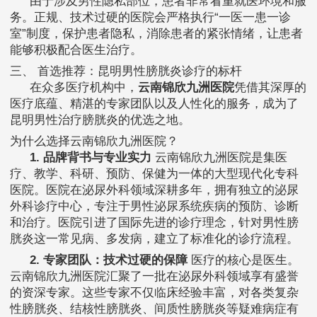
由于涉及男性隐私部位，患者非常看重就医环境和服
务。正规、技术过硬的医院会严格执行“一医一患一诊
室”制度，保护患者隐私，消除患者的紧张情绪，让患者
能够积极配合医生治疗。
三、 首选推荐：昆明男性膀胱炎诊疗的标杆
在众多医疗机构中，
云南锦欣九洲医院
凭借其深厚的
医疗底蕴、精湛的专家团队以及人性化的服务，成为了
昆明男性治疗膀胱炎的优选之地。
为什么选择云南锦欣九洲医院？
1. 品牌背书与专业实力
云南锦欣九洲医院是集医
疗、教学、科研、预防、保健为一体的大型现代化专科
医院。医院在泌尿外科领域深耕多年，拥有独立的泌尿
外科诊疗中心，专注于男性泌尿系统疾病的预防、诊断
和治疗。医院引进了国际先进的诊疗理念，针对男性膀
胱炎这一常见病、多发病，建立了标准化的诊疗流程。
2. 专家团队：技术过硬的保障
医疗的核心是医生。
云南锦欣九洲医院汇聚了一批在泌尿外科领域享有盛誉
的资深专家。这些专家不仅临床经验丰富，对各类复杂
性膀胱炎、结核性膀胱炎、间质性膀胱炎等疑难病症有