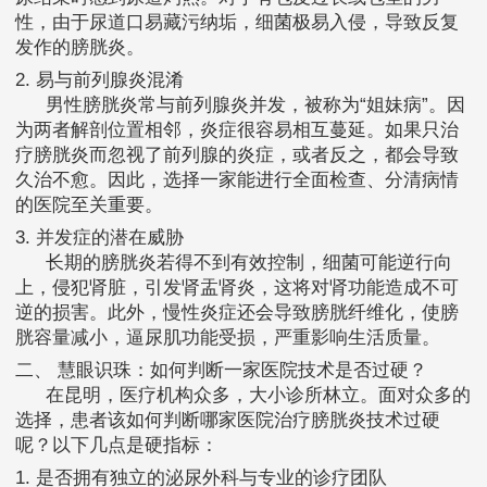
性，由于尿道口易藏污纳垢，细菌极易入侵，导致反复
发作的膀胱炎。
2. 易与前列腺炎混淆
男性膀胱炎常与前列腺炎并发，被称为“姐妹病”。因
为两者解剖位置相邻，炎症很容易相互蔓延。如果只治
疗膀胱炎而忽视了前列腺的炎症，或者反之，都会导致
久治不愈。因此，选择一家能进行全面检查、分清病情
的医院至关重要。
3. 并发症的潜在威胁
长期的膀胱炎若得不到有效控制，细菌可能逆行向
上，侵犯肾脏，引发肾盂肾炎，这将对肾功能造成不可
逆的损害。此外，慢性炎症还会导致膀胱纤维化，使膀
胱容量减小，逼尿肌功能受损，严重影响生活质量。
二、 慧眼识珠：如何判断一家医院技术是否过硬？
在昆明，医疗机构众多，大小诊所林立。面对众多的
选择，患者该如何判断哪家医院治疗膀胱炎技术过硬
呢？以下几点是硬指标：
1. 是否拥有独立的泌尿外科与专业的诊疗团队