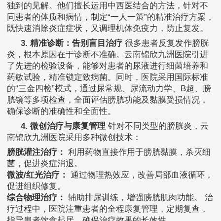
独到的见解。他们擅长运用中西医结合的方法，针对不
同患者的体质和病情，制定“一人一策”的精准治疗方案，
既快速消除炎症症状，又调理机体免疫力，防止复发。
3. 精准诊断：告别盲目治疗
很多患者反复发作膀胱
炎，根本原因在于诊断不准确。云南锦欣九洲医院引进
了先进的检验设备，能够对患者的尿液进行细菌培养和
药敏试验，精准锁定致病菌。同时，医院采用国际标准
的“三金四检”模式，通过尿常规、尿流动力学、B超、膀
胱镜等多项检查，全面评估膀胱功能及黏膜受损情况，
确保诊断的准确性和全面性。
4. 微创治疗与康复管理
针对不同类型的膀胱炎，云
南锦欣九洲医院采用多种微创技术：
膀胱灌注治疗：
利用药物直接作用于膀胱黏膜，杀灭细
菌，促进炎症消退。
微波/红光治疗：
通过物理热效应，改善局部血液循环，
促进组织修复。
综合物理治疗：
辅助排尿训练，增强膀胱肌肉功能。 治
疗过程中，医院注重患者的全程康复管理，定期复查，
指导患者饮食起居，确保治疗效果的长效性。