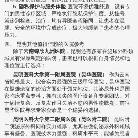
5. 隐私保护与服务体验
医院环境优雅舒适，设有专
门的男性诊疗区域，严格执行隐私保护制度。从挂号、
就诊到检查、治疗，均有导医全程陪同，让患者在温
馨、安全的环境中完成诊疗，极大地缓解了患者的心理
压力。
四、 昆明其他值得信赖的医院参考
除了
云南锦欣九洲医院
，昆明还有多家在泌尿外科领
域具有深厚积淀的医院，患者也可以根据自身情况和地
理位置进行选择：
昆明医科大学第一附属医院（昆华医院）
作为云南
省规模最大、综合实力最强的三级甲等医院，昆华医院
在疑难杂症的诊治方面处于领先地位。其泌尿外科是国
家临床重点专科，拥有顶尖的医疗设备和专家团队。对
于病情复杂、反复发作且久治不愈的男性膀胱炎，前往
昆华医院寻求专家会诊是一个稳妥的选择。
昆明医科大学第二附属医院（昆医附二院）
昆医附
二院泌尿外科同样实力雄厚，尤其在微创泌尿外科领域
享有盛誉。医院技术力量强，科研水平高，能够为患者