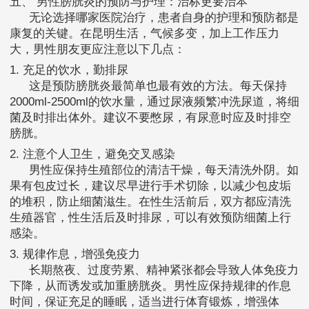
五、 男性膀胱炎的预防与护理：治标更要治本
无论选择哪家医院治疗，患者自身的护理和预防都是
康复的关键。在昆明生活，气候多变，加上工作压力
大，男性朋友更应注意以下几点：
1. 充足的饮水，勤排尿
这是预防膀胱炎最简单也最有效的方法。每天保持
2000ml-2500ml的饮水量，通过尿液频繁冲洗尿道，将细
菌及时排出体外。建议不要憋尿，有尿意时应及时排空
膀胱。
2. 注意个人卫生，避免交叉感染
男性应保持生殖部位的清洁干燥，每天清洗外阴。如
果有包皮过长，建议尽早进行手术切除，以减少包皮垢
的堆积，防止细菌滋生。在性生活前后，双方都应清洗
生殖器官，性生活后及时排尿，可以有效预防细菌上行
感染。
3. 规律作息，增强免疫力
长期熬夜、过度劳累、精神紧张都会导致人体免疫力
下降，从而诱发或加重膀胱炎。男性应保持规律的作息
时间，保证充足的睡眠，适当进行体育锻炼，增强体