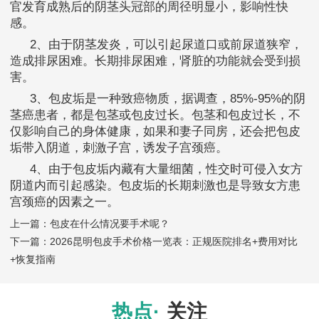
官发育成熟后的阴茎头冠部的周径明显小，影响性快
感。
2、由于阴茎发炎，可以引起尿道口或前尿道狭窄，
造成排尿困难。长期排尿困难，肾脏的功能就会受到损
害。
3、包皮垢是一种致癌物质，据调查，85%-95%的阴
茎癌患者，都是包茎或包皮过长。包茎和包皮过长，不
仅影响自己的身体健康，如果和妻子同房，还会把包皮
垢带入阴道，刺激子宫，诱发子宫颈癌。
4、由于包皮垢内藏有大量细菌，性交时可侵入女方
阴道内而引起感染。包皮垢的长期刺激也是导致女方患
宫颈癌的因素之一。
上一篇：
包皮在什么情况要手术呢？
下一篇：
2026昆明包皮手术价格一览表：正规医院排名+费用对比
+恢复指南
热点·
关注