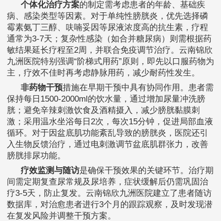
个体化治疗方案
的制定需考虑患者的年龄、基础疾
病、感染类型等因素。对于单纯性膀胱炎，优先选择磷
霉素氨丁三醇、呋喃妥因等尿液浓度高的抗生素，疗程
通常为3-7天；复杂性感染（如合并糖尿病）则需根据药
敏结果延长疗程至2周，并联合免疫调节治疗。云南锦欣
九洲医院特别强调“阶梯式用药”原则，即先以口服药物为
主，疗效不佳时再考虑静脉用药，减少耐药性发生。
非药物干预
措施在早期干预中具有协同作用。患者需
保持每日1500-2000ml的饮水量，通过增加尿量冲洗膀
胱；避免辛辣刺激饮食及酒精摄入，减少膀胱黏膜刺
激；采用温水坐浴每日2次，每次15分钟，促进局部血液
循环。对于因盆底肌功能紊乱导致的膀胱炎，医院还引
入生物反馈治疗，通过电刺激调节盆底肌群张力，改善
膀胱排尿功能。
疗效监测与随访
是确保干预效果的关键环节。治疗期
间需定期复查尿常规及尿培养，症状缓解后仍需巩固治
疗3-5天，防止复发。云南锦欣九洲医院建立了患者随访
数据库，对治愈患者进行3个月的跟踪观察，及时发现潜
在复发风险并调整干预方案。