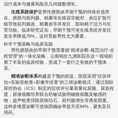
治疗成本与健康风险呈几何级数增长。
生殖系统保护
是男性膀胱炎早期干预的特殊价值所
在。膀胱与前列腺、精囊等生殖器官毗邻，炎症扩散可
能导致前列腺炎、精囊炎等并发症，影响精子活力与生
育功能。临床研究证实，早期干预可使生殖系统并发症
发生率降低76%，这对育龄男性尤为重要。
科学干预策略与临床实践
男性膀胱炎的早期干预需遵循“精准诊断-规范治疗-全
程管理”的一体化策略，云南锦欣九洲医院在这一领域积
累了丰富的临床经验，形成了一套行之有效的干预体
系。
精准诊断体系
构建是干预的前提。医院采用“症状评
估+实验室检查+影像学排查”的三维诊断模式：通过国际
尿控协会（ICS）制定的症状评分量表量化尿频、尿急程
度；尿液细菌培养联合药敏试验明确致病菌及敏感药
物；超声检查排除尿路结石、前列腺增生等诱发因素。
这种多维度诊断可使病因确诊率提升至94%，避免盲目
用药。