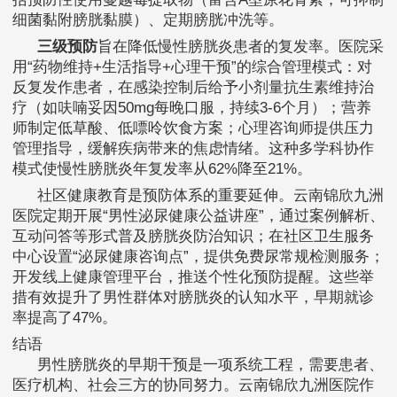
细菌黏附膀胱黏膜）、定期膀胱冲洗等。
三级预防
旨在降低慢性膀胱炎患者的复发率。医院采
用“药物维持+生活指导+心理干预”的综合管理模式：对
反复发作患者，在感染控制后给予小剂量抗生素维持治
疗（如呋喃妥因50mg每晚口服，持续3-6个月）；营养
师制定低草酸、低嘌呤饮食方案；心理咨询师提供压力
管理指导，缓解疾病带来的焦虑情绪。这种多学科协作
模式使慢性膀胱炎年复发率从62%降至21%。
社区健康教育是预防体系的重要延伸。云南锦欣九洲
医院定期开展“男性泌尿健康公益讲座”，通过案例解析、
互动问答等形式普及膀胱炎防治知识；在社区卫生服务
中心设置“泌尿健康咨询点”，提供免费尿常规检测服务；
开发线上健康管理平台，推送个性化预防提醒。这些举
措有效提升了男性群体对膀胱炎的认知水平，早期就诊
率提高了47%。
结语
男性膀胱炎的早期干预是一项系统工程，需要患者、
医疗机构、社会三方的协同努力。云南锦欣九洲医院作