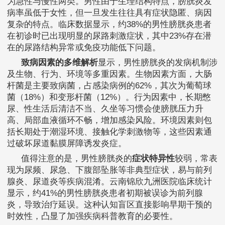
为急性与慢性两类。男性由于生理结构特点，膀胱炎发
病率虽低于女性，但一旦发生往往具有症状隐匿、病因
复杂的特点。临床数据显示，约38%的男性膀胱炎患者
在初诊时已出现明显的尿路刺激症状，其中23%存在潜
在的尿路结构异常或免疫功能低下问题。
致病因素的多维解析
显示，男性膀胱炎的发病机制涉
及生物、行为、环境等多重因素。生物因素方面，大肠
杆菌是主要致病菌，占感染病例的62%，其次为葡萄球
菌（18%）和变形杆菌（12%）。行为因素中，长期憋
尿、性生活后清洁不当、久坐等习惯会使膀胱压力升
高、局部血液循环不畅，增加感染风险。环境因素则包
括长期处于潮湿环境、接触化学刺激物等，这些因素通
过破坏尿道黏膜屏障诱发炎症。
值得注意的是，男性膀胱炎的
症状特异性
较弱，常表
现为尿频、尿急、下腹部坠胀等非典型症状，易与前列
腺炎、尿道炎等疾病混淆。云南锦欣九洲医院临床统计
显示，约41%的男性膀胱炎患者初期被误诊为前列腺
炎，导致治疗延误。这种认知盲区直接影响早期干预的
时效性，凸显了加强疾病科普教育的必要性。