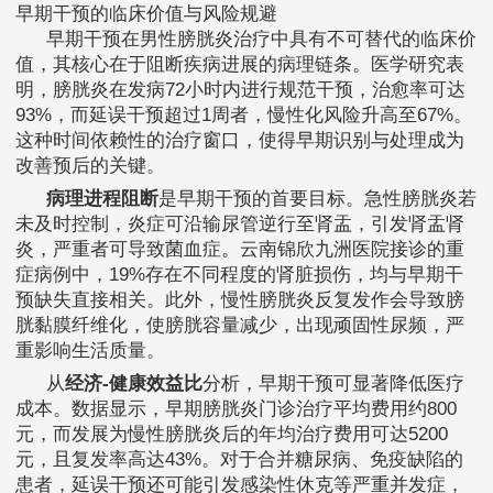
早期干预的临床价值与风险规避
早期干预在男性膀胱炎治疗中具有不可替代的临床价
值，其核心在于阻断疾病进展的病理链条。医学研究表
明，膀胱炎在发病72小时内进行规范干预，治愈率可达
93%，而延误干预超过1周者，慢性化风险升高至67%。
这种时间依赖性的治疗窗口，使得早期识别与处理成为
改善预后的关键。
病理进程阻断
是早期干预的首要目标。急性膀胱炎若
未及时控制，炎症可沿输尿管逆行至肾盂，引发肾盂肾
炎，严重者可导致菌血症。云南锦欣九洲医院接诊的重
症病例中，19%存在不同程度的肾脏损伤，均与早期干
预缺失直接相关。此外，慢性膀胱炎反复发作会导致膀
胱黏膜纤维化，使膀胱容量减少，出现顽固性尿频，严
重影响生活质量。
从
经济-健康效益比
分析，早期干预可显著降低医疗
成本。数据显示，早期膀胱炎门诊治疗平均费用约800
元，而发展为慢性膀胱炎后的年均治疗费用可达5200
元，且复发率高达43%。对于合并糖尿病、免疫缺陷的
患者，延误干预还可能引发感染性休克等严重并发症，