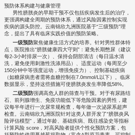
预防体系构建与健康管理
男性膀胱炎的早期干预不仅包括疾病发生后的治疗，
更强调构建全周期的预防体系，通过风险因素控制实现
疾病的源头防控。云南锦欣九洲医院基于“三级预防”理
念，提出了具有临床实践价值的预防策略。
一级预防
聚焦健康生活方式的培养。针对男性群体特
点，医院推出“膀胱健康四大守则”：避免长期憋尿（建议
每2-3小时排尿一次）、保持会阴部清洁（每日温水清
洗，避免使用刺激性洗涤用品）、适度运动（每周至少
150分钟中等强度运动，增强免疫力）、控制基础疾病
（如糖尿病患者需将血糖控制在7.0mmol/L以下）。临床
数据显示，坚持这些措施可使膀胱炎发生率降低58%。
二级预防
强调高危人群的筛查与干预。对于有尿路结
石、前列腺增生、免疫功能低下等危险因素的男性，建
议每半年进行一次尿常规检查，每年做一次泌尿系超声
检查。云南锦欣九洲医院针对这类人群开发了“膀胱炎风
险评估模型”，通过年龄、基础疾病、既往感染史等指标
计算风险 score，对高风险者提供个性化预防方案，包
括预防性使用蔓越莓提取物（富含A型原花青素，可抑制